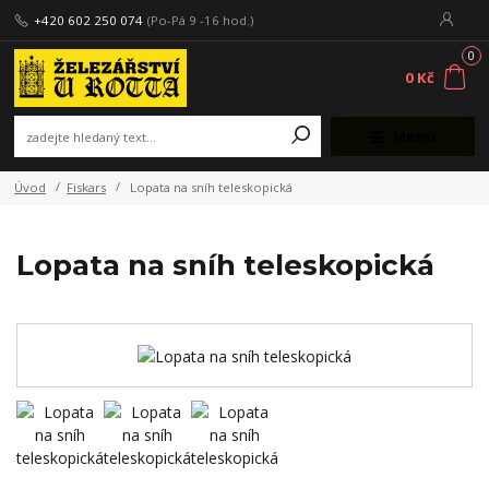
+420 602 250 074
(Po-Pá 9 -16 hod.)
0
0 Kč
Menu
Úvod
Fiskars
Lopata na sníh teleskopická
Lopata na sníh teleskopická