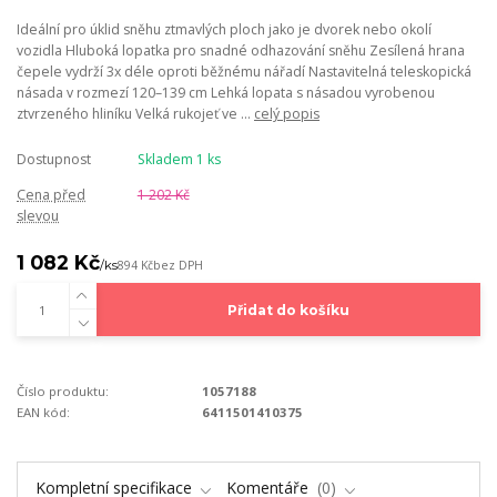
Ideální pro úklid sněhu ztmavlých ploch jako je dvorek nebo okolí
vozidla Hluboká lopatka pro snadné odhazování sněhu Zesílená hrana
čepele vydrží 3x déle oproti běžnému nářadí Nastavitelná teleskopická
násada v rozmezí 120–139 cm Lehká lopata s násadou vyrobenou
ztvrzeného hliníku Velká rukojeť ve ...
celý popis
Dostupnost
Skladem 1 ks
Cena před
1 202 Kč
slevou
1 082 Kč
/
ks
894 Kč
bez DPH
Přidat do košíku
Číslo produktu:
1057188
EAN kód:
6411501410375
Kompletní specifikace
Komentáře
0