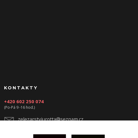
KONTAKTY
+420 602 250 074
(Po-Pá 9 -16 hod.)
zelezarstviurotta@seznam.cz