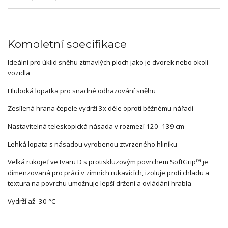
Kompletní specifikace
Ideální pro úklid sněhu ztmavlých ploch jako je dvorek nebo okolí
vozidla
Hluboká lopatka pro snadné odhazování sněhu
Zesílená hrana čepele vydrží 3x déle oproti běžnému nářadí
Nastavitelná teleskopická násada v rozmezí 120–139 cm
Lehká lopata s násadou vyrobenou ztvrzeného hliníku
Velká rukojeť ve tvaru D s protiskluzovým povrchem SoftGrip™ je
dimenzovaná pro práci v zimních rukavicích, izoluje proti chladu a
textura na povrchu umožnuje lepší držení a ovládání hrabla
Vydrží až -30 °C