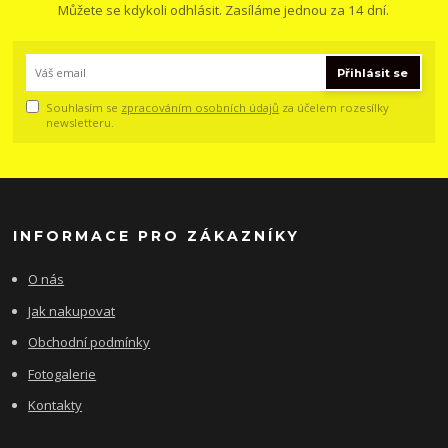
Můžete se kdykoli odhlásit. Zasíláme jednou za 14 dní.
Přihlásit se
Souhlasím se
zpracováním osobních údajů
za účelem rozesílky
newsletteru.
INFORMACE PRO ZÁKAZNÍKY
O nás
Jak nakupovat
Obchodní podmínky
Fotogalerie
Kontakty