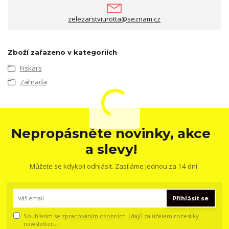
zelezarstviurotta@seznam.cz
Zboží zařazeno v kategoriích
Fiskars
Zahrada
Nepropásněte novinky, akce
a slevy!
Můžete se kdykoli odhlásit. Zasíláme jednou za 14 dní.
Přihlásit se
Souhlasím se
zpracováním osobních údajů
za účelem rozesílky
newsletteru.