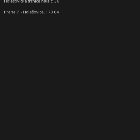
Holešovická tržnice hala č. 36
Praha 7 - Holešovice, 170 04