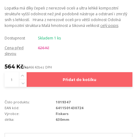
Lopatka má díky čepeli z nerezové oceli a ultra lehké kompozitní
struktuře vyšší odolnost než jiné podobné nástroje a odstraní i zmrzlý
sníh s lehkostí. Hrana z nerezové oceli pro větší odolnost Odolná
kompozitní struktura Malá hmotnost a šikovná velikost
celý popis
Dostupnost
Skladem 1 ks
Cena před
626 Kč
slevou
564 Kč
/
ks
466 Kč
bez DPH
Přidat do košíku
Číslo produktu:
1019347
EAN kód:
6411501430724
Výrobce:
Fiskars
délka:
630mm