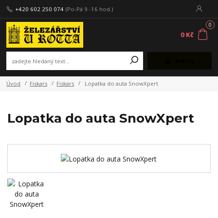
+420 602 250 074
(Po-Pá 9 -16 hod.)
0
0 Kč
Menu
Úvod
Fiskars
Fiskars
Lopatka do auta SnowXpert
Lopatka do auta SnowXpert