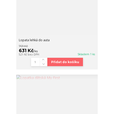
Lopata lehká do auta
701 Kč
631 Kč
/
ks
Skladem 1 ks
521 Kč
bez DPH
Přidat do košíku