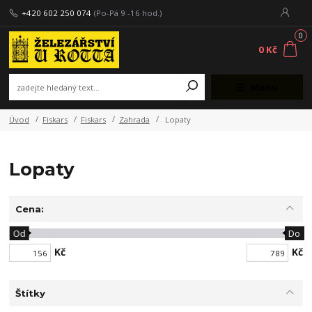
+420 602 250 074
(Po-Pá 9 -16 hod.)
0
0 Kč
Menu
Úvod
Fiskars
Fiskars
Zahrada
Lopaty
Lopaty
Cena:
Od
Do
Kč
Kč
Štítky