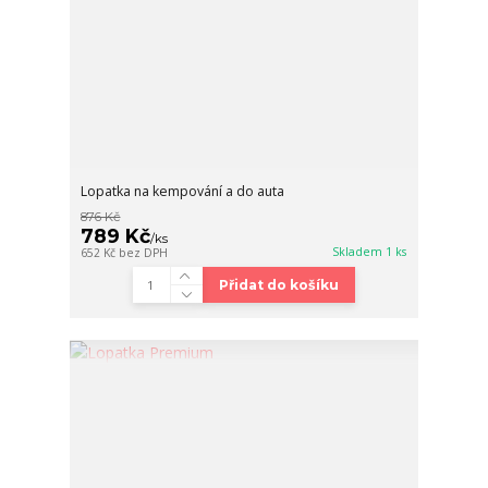
Lopatka na kempování a do auta
876 Kč
789 Kč
/
ks
Skladem 1 ks
652 Kč
bez DPH
Přidat do košíku