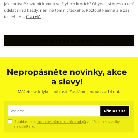
Jak správně roztopit kamna ve čtyřech krocích? Ohýnek si dneska umí
udělat snad každý, není na tom nic těžkého. Roztopit kamna ale zas
tak lehké ...
číst celé
Zobrazit všechny novinky
Nepropásněte novinky, akce
a slevy!
Můžete se kdykoli odhlásit. Zasíláme jednou za 14 dní.
Přihlásit se
Souhlasím se
zpracováním osobních údajů
za účelem rozesílky
newsletteru.