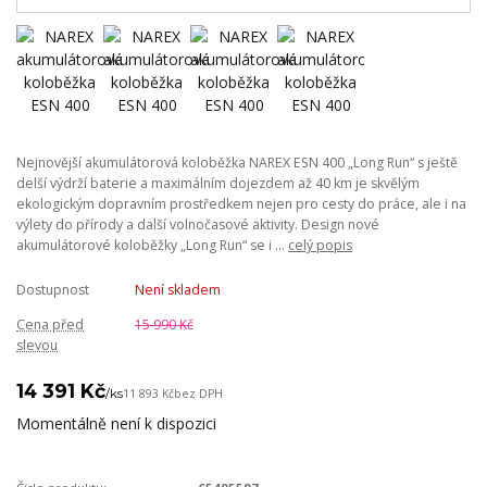
Nejnovější akumulátorová koloběžka NAREX ESN 400 „Long Run“ s ještě
delší výdrží baterie a maximálním dojezdem až 40 km je skvělým
ekologickým dopravním prostředkem nejen pro cesty do práce, ale i na
výlety do přírody a další volnočasové aktivity. Design nové
akumulátorové koloběžky „Long Run“ se i ...
celý popis
Dostupnost
Není skladem
Cena před
15 990 Kč
slevou
14 391 Kč
/
ks
11 893 Kč
bez DPH
Momentálně není k dispozici