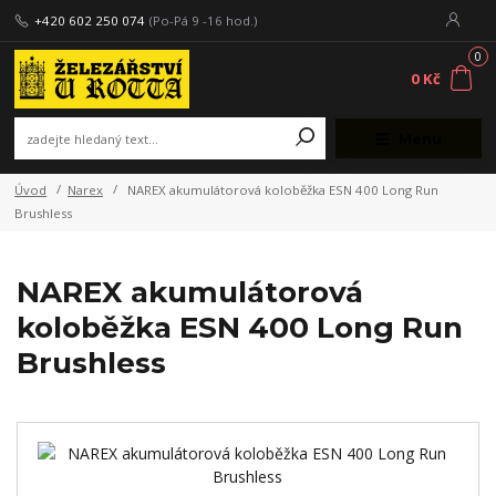
+420 602 250 074
(Po-Pá 9 -16 hod.)
0
0 Kč
Menu
Úvod
Narex
NAREX akumulátorová koloběžka ESN 400 Long Run
Brushless
NAREX akumulátorová
koloběžka ESN 400 Long Run
Brushless