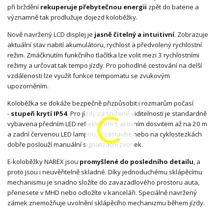
při brždění
rekuperuje přebytečnou energii
zpět do baterie a
významně tak prodlužuje dojezd koloběžky.
Nově navržený LCD displej je
jasně čitelný a intuitivní
. Zobrazuje
aktuální stav nabití akumulátoru, rychlost a předvolený rychlostní
režim. Zmáčknutím funkčního tlačítka lze volit mezi 3 rychlostními
režimy a určovat tak tempo jízdy. Pro pohodlné cestování na delší
vzdálenosti lze využít funkce tempomatu se zvukovým
upozorněním.
Koloběžka se dokáže bezpečně přizpůsobit i rozmarům počasí
-
stupeň krytí IP54
. Pro jízdy za snížené viditelnosti je standardně
vybavena předním LED reflektorem s aktivním dosvitem až na 20 m
a zadní červenou LED lampou. V zástavbě nebo na cyklostezkách
dobře poslouží manuální signalizační zvonek.
E-koloběžky NAREX jsou
promyšlené do posledního detailu
, a
proto jsou i neuvěřitelně skladné. Díky jednoduchému sklápěcímu
mechanismu je snadno složíte do zavazadlového prostoru auta,
přenesete v MHD nebo odložíte v kanceláři. Speciálně navržený
zámek znemožňuje uvolnění sklápěcího mechanizmu během jízdy.