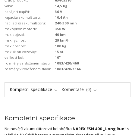
Číslo produktu:
65405597
váha:
14,5 kg
napájecí napětí:
36 V
kapacita akumulátoru:
10,4 Ah
nabíjecí čas akumulátoru:
240-300 min
max výkon motoru:
350 W
max dojezd:
40 km
max rychlost:
29 km/h
max nosnost:
100 kg
max sklon vozovky:
15 st.
velikost kol:
10"
rozměry ve složeném stavu:
1083/420/460
rozměry v roloženém stavu:
1083/420/1166
Kompletní specifikace
Komentáře
0
Kompletní specifikace
Nejnovější akumulátorová koloběžka
NAREX ESN 400 „Long Run“
s