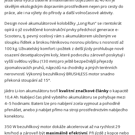
ještě delší výdrží baterie a maximálním dojezdem až 40 km je
skvělým ekologickým dopravním prostředkem nejen pro cesty do
práce, ale i na výlety do přírody a další volnočasové aktivity.
Design nové akumulátorové koloběžky „Long Run“ se i tentokrát
opírá o již osvědčené konstrukční prvky předchozí generace e-
Scooteru, tj. pevný ocelový rám s akumulátorem uloženým ve
sloupku řídítek a širokou hliníkovou nosnou plošinu s nosností až
100 kg. Uživatelský komfort i požitek z delší jízdy prohlubuje nové
osazení desetipalcovými koly, které podvozku zároveň poskytují i
vyšší světlou výšku (130 mm) pro ještě bezpečnější přejezdy
zpomalovacích pruhů, nájezdů na chodníky a jiných terénních
nerovností. Výkonný bezuhlíkový BRUSHLESS motor snadno
překoná stoupání až 15°.
Jádro Li-Ion akumulátoru tvoří
kvalitní značkové články
o kapacitě
10,4 Ah. Nabíjecí čas plně vybitého akumulátoru se pohybuje mezi
4–5 hodinami. Baterii lze pro nabíjení zcela vyjmout a pohodlně
přenášet, anebo ji nabíjet přímo na stroji prostřednictvím nabíjecího
konektoru.
350 W bezuhlíkový motor dokáže akcelerovat až na rychlost 29
km/hod a zároveň být
maximálně efektivní
. Při jízdě z kopce nebo