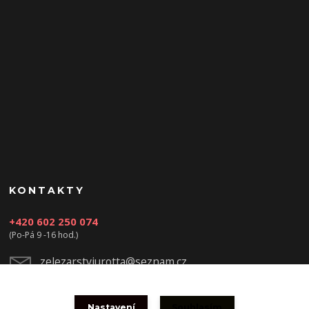
KONTAKTY
+420 602 250 074
(Po-Pá 9 -16 hod.)
zelezarstviurotta@seznam.cz
Nastavení
Souhlasím