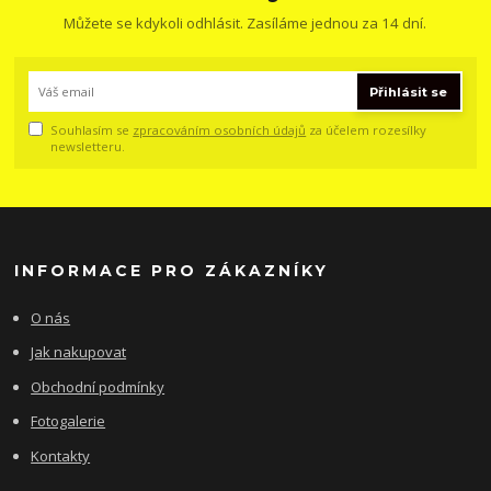
Můžete se kdykoli odhlásit. Zasíláme jednou za 14 dní.
Přihlásit se
Souhlasím se
zpracováním osobních údajů
za účelem rozesílky
newsletteru.
INFORMACE PRO ZÁKAZNÍKY
O nás
Jak nakupovat
Obchodní podmínky
Fotogalerie
Kontakty