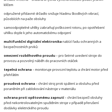
klíčem
odpružené přídavné držadlo snižuje hladinu škodlivých vibrací,
působících na paže obsluhy
samoodpojitelné uhlíky zabraňují poškození rotoru, po opotřebení
uhlíku dojde k jeho automatickému odpojení
multifunkční digitální elektronika
nabízí řadu ochranných a
bezpečnostních prvků:
omezení rozběhového proudu
– pro šetrné uvedení stroje do
provozu a pozvolný náběh do pracovních otáček
tepelná ochrana
– monitoruje provozní teplotu a chrání motor před
přehřátím
proudová ochrana
– chrání stroj proti spálení a obsluhu před
poraněním při zablokování nástroje v materiálu
ochrana proti opětovnému zapnutí
– chrání bezpečí obsluhy
před nekontrolovatelným spuštěním stroje v případě přerušení
dodávky elektrického proudu