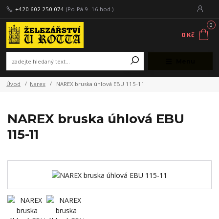
+420 602 250 074
(Po-Pá 9 -16 hod.)
0
0 Kč
Menu
Úvod
Narex
NAREX bruska úhlová EBU 115-11
NAREX bruska úhlová EBU
115-11