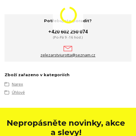
Potřebujete poradit?
+420 602 250 074
(Po-Pá 9 -16 hod.)
zelezarstviurotta@seznam.cz
Zboží zařazeno v kategoriích
Narex
Úhlové
Nepropásněte novinky, akce
a slevy!