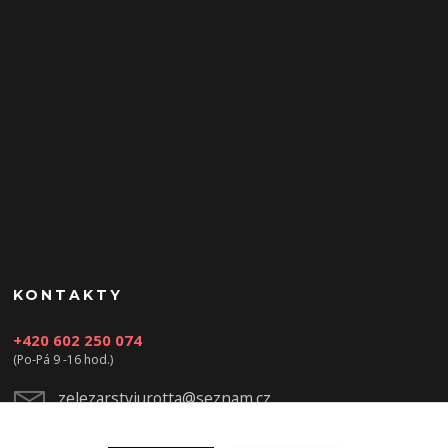
KONTAKTY
+420 602 250 074
(Po-Pá 9 -16 hod.)
zelezarstviurotta@seznam.cz