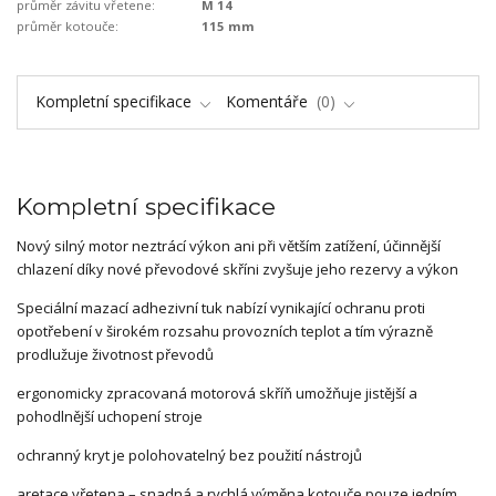
průměr závitu vřetene:
M 14
průměr kotouče:
115 mm
Kompletní specifikace
Komentáře
0
Kompletní specifikace
Nový silný motor neztrácí výkon ani při větším zatížení, účinnější
chlazení díky nové převodové skříni zvyšuje jeho rezervy a výkon
Speciální mazací adhezivní tuk nabízí vynikající ochranu proti
opotřebení v širokém rozsahu provozních teplot a tím výrazně
prodlužuje životnost převodů
ergonomicky zpracovaná motorová skříň umožňuje jistější a
pohodlnější uchopení stroje
ochranný kryt je polohovatelný bez použití nástrojů
aretace vřetena – snadná a rychlá výměna kotouče pouze jedním