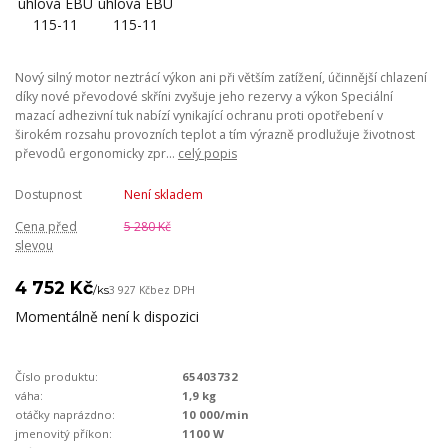
Nový silný motor neztrácí výkon ani při větším zatížení, účinnější chlazení
díky nové převodové skříni zvyšuje jeho rezervy a výkon Speciální
mazací adhezivní tuk nabízí vynikající ochranu proti opotřebení v
širokém rozsahu provozních teplot a tím výrazně prodlužuje životnost
převodů ergonomicky zpr...
celý popis
Dostupnost
Není skladem
Cena před
5 280 Kč
slevou
4 752 Kč
/
ks
3 927 Kč
bez DPH
Momentálně není k dispozici
Číslo produktu:
65403732
váha:
1,9 kg
otáčky naprázdno:
10 000/min
jmenovitý příkon:
1100 W