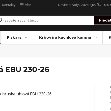
Kontakty
Více
Nevíte si rady? Zavolejte.
+420 
Hleda
Fiskars
Krbová a kachlová kamna
á EBU 230-26