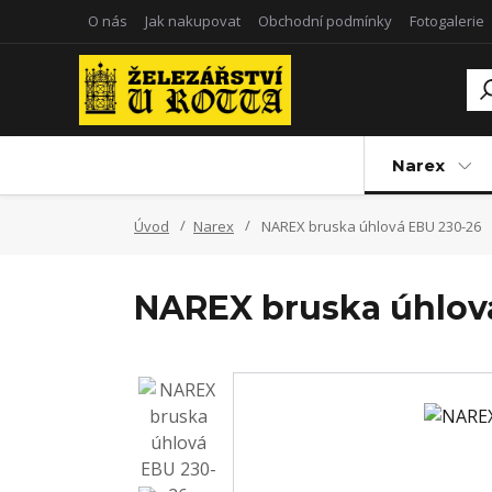
O nás
Jak nakupovat
Obchodní podmínky
Fotogalerie
Narex
Úvod
Narex
NAREX bruska úhlová EBU 230-26
NAREX bruska úhlov