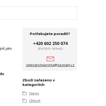
Potřebujete poradit?
+420 602 250 074
jně jako
(Po-Pá 9 -16 hod.)
zelezarstviurotta@seznam.cz
udu
Zboží zařazeno v
kategoriích
Narex
Úhlové