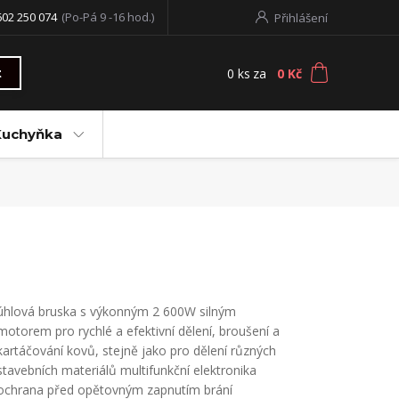
602 250 074
(Po-Pá 9 -16 hod.)
Přihlášení
0
ks
za
0 Kč
t
Kuchyňka
úhlová bruska s výkonným 2 600W silným
motorem pro rychlé a efektivní dělení, broušení a
kartáčování kovů, stejně jako pro dělení různých
stavebních materiálů multifunkční elektronika
ochrana před opětovným zapnutím brání