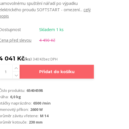
samovolnému spuštění nářadí po výpadku
elektrického proudu SOFTSTART - omezení...
celý
popis
Dostupnost
Skladem 1 ks
Cena před slevou
4 490 Kč
4 041 Kč
/
ks
3 340 Kč
bez DPH
Přidat do košíku
Číslo produktu:
65404598
váha:
6,0 kg
otáčky naprázdno:
6500 /min
jmenovitý příkon:
2600 W
průměr závitu vřetene:
M 14
průměr kotouče:
230 mm