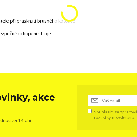
tele při prasknutí brusného kotouče
bezpečné uchopení stroje
vinky, akce
Souhlasím se
zpracová
rozesílky newsletteru.
ednou za 14 dní.