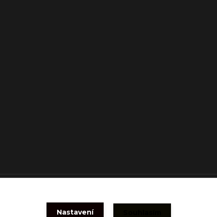
Vytvořeno na
Eshop-rychle.cz
Nastavení
Souhlasím