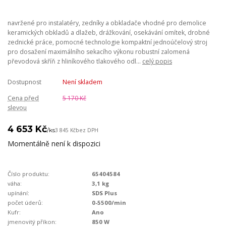
navržené pro instalatéry, zedníky a obkladače vhodné pro demolice
keramických obkladů a dlažeb, drážkování, osekávání omítek, drobné
zednické práce, pomocné technologie kompaktní jednoúčelový stroj
pro dosažení maximálního sekacího výkonu robustní zalomená
převodová skříň z hliníkového tlakového odl...
celý popis
Dostupnost
Není skladem
Cena před
5 170 Kč
slevou
4 653 Kč
/
ks
3 845 Kč
bez DPH
Momentálně není k dispozici
Číslo produktu:
65404584
váha:
3,1 kg
upínání:
SDS Plus
počet úderů:
0-5500/min
Kufr:
Ano
jmenovitý příkon:
850 W