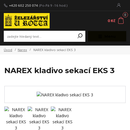
+420 602 250 074
(Po-Pá 9 -16 hod.)
0
0 Kč
Menu
Úvod
Narex
NAREX kladivo sekací EKS 3
NAREX kladivo sekací EKS 3