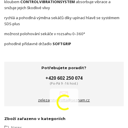
kloubem
CONTROLVIBRATIONSYSTEM
absorbuje vibrace a
snižuje jejich škodlivé vlivy
rychlá a pohodlná výměna sekáčů díky upínací hlavě se systémem
SDS-plus
možnost polohování sekáče v rozsahu 0–360°
pohodlné přídavné držadlo
SOFTGRIP
Potřebujete poradit?
+420 602 250 074
(Po-Pá 9 -16 hod.)
zelezarstviurotta@seznam.cz
Zboží zařazeno v kategoriích
Narex