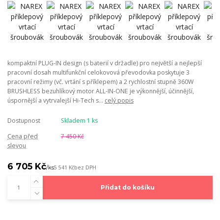
kompaktní PLUG-IN design (s baterií v držadle) pro největší a nejlepší
pracovní dosah multifunkční celokovová převodovka poskytuje 3
pracovní režimy (vč. vrtání s příklepem) a 2 rychlostní stupně 360W
BRUSHLESS bezuhlíkový motor ALL-IN-ONE je výkonnější, účinnější,
úspornější a vytrvalejší Hi-Tech s...
celý popis
Dostupnost
Skladem 1 ks
Cena před
7 450 Kč
slevou
6 705 Kč
/
ks
5 541 Kč
bez DPH
Přidat do košíku