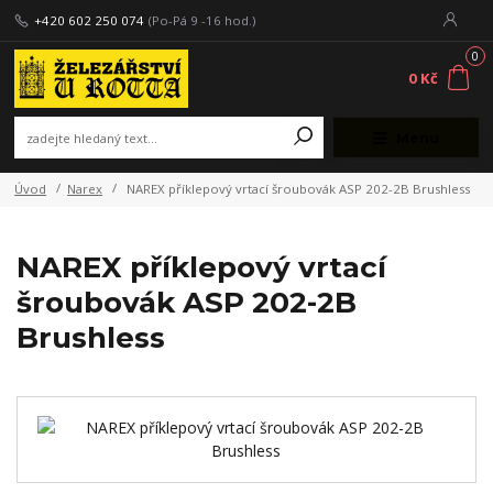
+420 602 250 074
(Po-Pá 9 -16 hod.)
0
0 Kč
Menu
Úvod
Narex
NAREX příklepový vrtací šroubovák ASP 202-2B Brushless
NAREX příklepový vrtací
šroubovák ASP 202-2B
Brushless