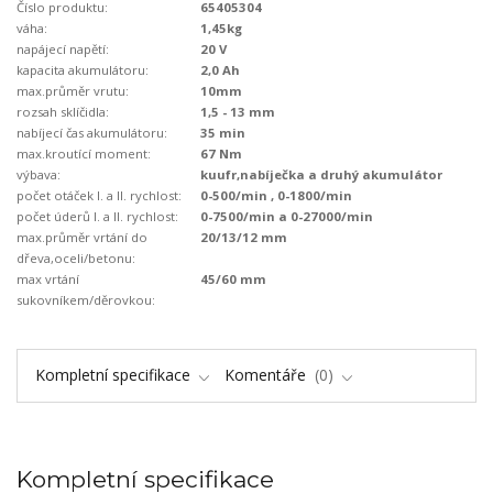
Číslo produktu:
65405304
váha:
1,45kg
napájecí napětí:
20 V
kapacita akumulátoru:
2,0 Ah
max.průměr vrutu:
10mm
rozsah sklíčidla:
1,5 - 13 mm
nabíjecí čas akumulátoru:
35 min
max.kroutící moment:
67 Nm
výbava:
kuufr,nabíječka a druhý akumulátor
počet otáček I. a II. rychlost:
0-500/min , 0-1800/min
počet úderů I. a II. rychlost:
0-7500/min a 0-27000/min
max.průměr vrtání do
20/13/12 mm
dřeva,oceli/betonu:
max vrtání
45/60 mm
sukovníkem/děrovkou:
Kompletní specifikace
Komentáře
0
Kompletní specifikace