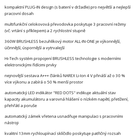
kompaktní PLUG-IN design (s baterií v držadle) pro největší a nejlepší
pracovní dosah
multifunkční celokovová převodovka poskytuje 3 pracovní režimy
(vč. vrtání s příklepem) a 2 rychlostní stupně
360W BRUSHLESS bezuhlíkový motor ALL-IN-ONE je výkonnější,
účinnější, úspornější a vytrvalejší
Hi-Tech systém propojení BRUSHLESS technologie s moderními
elektronickými řídícimi prvky
nejnovější sestava A+++ článků NAREX Li-Ion 4 V přináší až o 30 %
více výkonu a zabírá o 50 % menší prostor
automatický LED indikátor "RED DOTS" indikuje aktuální stav
kapacity akumulátoru a varovná hlášení o nízkém napětí, přetížení,
přehřátí a poruše
automatický zámek vřetena usnadňuje manipulaci s pracovními
nástroji
kvalitní 13mm rychloupínací sklíčidlo poskytuje patřičný rozsah