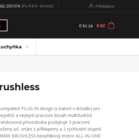
602 250 074
(Po-Pá 9 -16 hod.)
Přihlášení
0
ks
za
0 Kč
t
Kuchyňka
rushless
kompaktní PLUG-IN design (s baterií v držadle) pro
největší a nejlepší pracovní dosah multifunkční
celokovová převodovka poskytuje 3 pracovní
režimy (vč. vrtání s příklepem) a 2 rychlostní stupně
360W BRUSHLESS bezuhlíkový motor ALL-IN-ONE