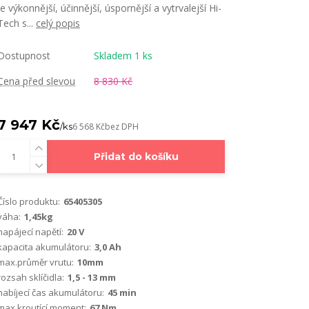
je výkonnější, účinnější, úspornější a vytrvalejší Hi-
Tech s...
celý popis
Dostupnost
Skladem 1 ks
Cena před slevou
8 830 Kč
7 947 Kč
/
ks
6 568 Kč
bez DPH
Přidat do košíku
Číslo produktu:
65405305
váha:
1,45kg
napájecí napětí:
20 V
kapacita akumulátoru:
3,0 Ah
max.průměr vrutu:
10mm
rozsah sklíčidla:
1,5 - 13 mm
nabíjecí čas akumulátoru:
45 min
max.kroutící moment:
67 Nm