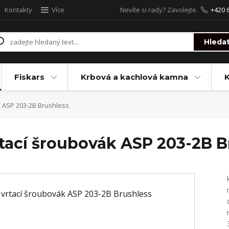
Kontakty
Více
Nevíte si rady? Zavolejte.
+420 
Hleda
Fiskars
Krbová a kachlová kamna
 ASP 203-2B Brushless
tací šroubovák ASP 203-2B B