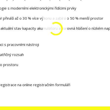
e s moderními elektronickými řídícimi prvky
V přináší až o 30 % více výkonu a zabírá o 50 % menší prostor
ktuální stav kapacity akumulátoru a varovná hlášení o nízkém nap
i s pracovními nástroji
patřičný rozsah
ho prostoru
registrace na online registračním formuláři