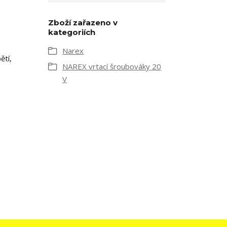
Zboží zařazeno v
kategoriích
Narex
ětí,
NAREX vrtací šroubováky 20
V