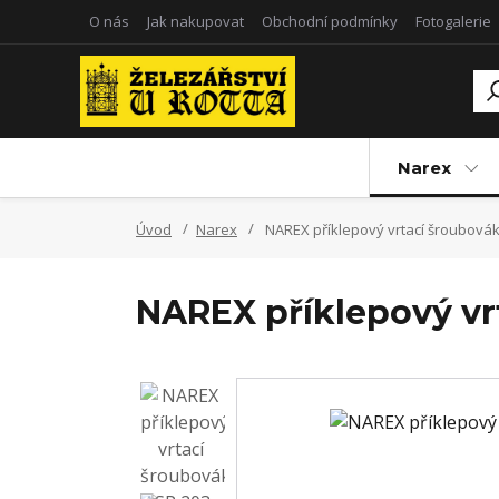
O nás
Jak nakupovat
Obchodní podmínky
Fotogalerie
Narex
Úvod
Narex
NAREX příklepový vrtací šroubovák
NAREX příklepový vr