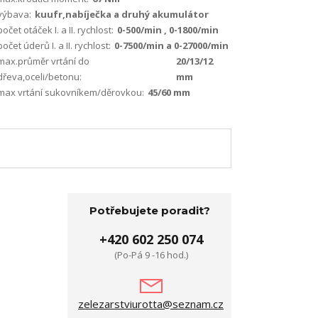
výbava:
kuufr,nabíječka a druhý akumulátor
počet otáček I. a II. rychlost:
0-500/min , 0-1800/min
počet úderů I. a II. rychlost:
0-7500/min a 0-27000/min
max.průměr vrtání do
20/13/12
dřeva,oceli/betonu:
mm
max vrtání sukovníkem/děrovkou:
45/60 mm
Potřebujete poradit?
+420 602 250 074
(Po-Pá 9 -16 hod.)
zelezarstviurotta@seznam.cz