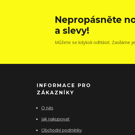
Nepropásněte no
a slevy!
Můžete se kdykoli odhlásit. Zasíláme j
INFORMACE PRO
ZÁKAZNÍKY
O nás
Jak nakupovat
Obchodní podmínky