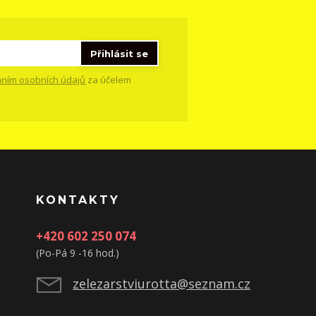
Přihlásit se
ním osobních údajů
za účelem
KONTAKTY
+420 602 250 074
(Po-Pá 9 -16 hod.)
zelezarstviurotta@seznam.cz