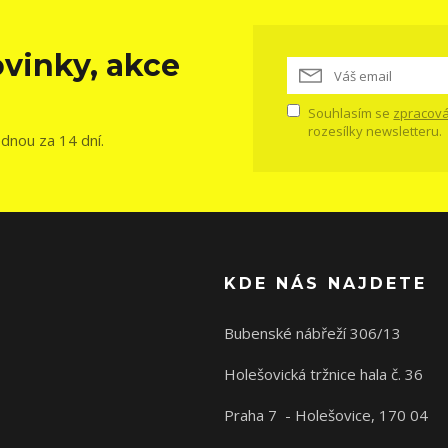
vinky, akce
Souhlasím se
zpracová
rozesílky newsletteru.
ednou za 14 dní.
KDE NÁS NAJDETE
Bubenské nábřeží 306/13
Holešovická tržnice hala č. 36
Praha 7 - Holešovice, 170 04