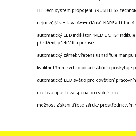
Hi-Tech systém propojení BRUSHLESS technologi
nejnovější sestava A+++ článků NAREX Li-Ion 4 
automatický LED indikátor "RED DOTS" indikuje a
přetížení, přehřátí a poruše
automatický zámek vřetena usnadňuje manipulac
kvalitní 13mm rychloupínací sklíčidlo poskytuje 
automatické LED světlo pro osvětlení pracovní
ocelová opasková spona pro volné ruce
možnost získání tříleté záruky prostřednictvím 