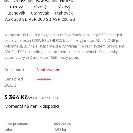
kompaktní PLUG-IN design (s baterií v držadle) pro největší a nejlepší
pracovní dosah 320W BRUSHLESS bezuhlíkový motor ALL-IN-ONE je
výkonnější, účinnější, úspornější a vytrvalejší Hi-Tech systém propojení
BRUSHLESS technologie s moderními elektronickými řídícimi prvky
automatický LED indikátor "RED...
celý popis
Dostupnost
Není skladem
Cena před
5 960 Kč
slevou
5 364 Kč
/
ks
4 433 Kč
bez DPH
Momentálně není k dispozici
Číslo produktu:
65405308
váha:
1,01 kg