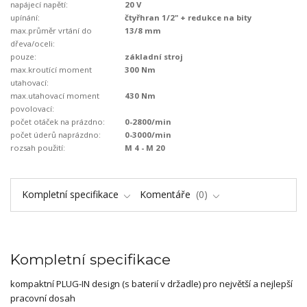
napájecí napětí:
20 V
upínání:
čtyřhran 1/2" + redukce na bity
max.průměr vrtání do
13/8 mm
dřeva/oceli:
pouze:
základní stroj
max.kroutící moment
300 Nm
utahovací:
max.utahovací moment
430 Nm
povolovací:
počet otáček na prázdno:
0-2800/min
počet úderů naprázdno:
0-3000/min
rozsah použití:
M 4 - M 20
Kompletní specifikace
Komentáře
0
Kompletní specifikace
kompaktní PLUG-IN design (s baterií v držadle) pro největší a nejlepší
pracovní dosah