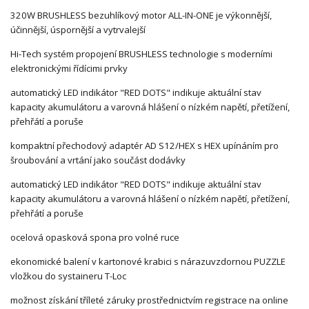
320W BRUSHLESS bezuhlíkový motor ALL-IN-ONE je výkonnější,
účinnější, úspornější a vytrvalejší
Hi-Tech systém propojení BRUSHLESS technologie s moderními
elektronickými řídícimi prvky
automatický LED indikátor "RED DOTS" indikuje aktuální stav
kapacity akumulátoru a varovná hlášení o nízkém napětí, přetížení,
přehřátí a poruše
kompaktní přechodový adaptér AD S12/HEX s HEX upínáním pro
šroubování a vrtání jako součást dodávky
automatický LED indikátor "RED DOTS" indikuje aktuální stav
kapacity akumulátoru a varovná hlášení o nízkém napětí, přetížení,
přehřátí a poruše
ocelová opasková spona pro volné ruce
ekonomické balení v kartonové krabici s nárazuvzdornou PUZZLE
vložkou do systaineru T-Loc
možnost získání tříleté záruky prostřednictvím registrace na online