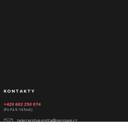
KONTAKTY
+420 602 250 074
(Po-Pá 9 -16 hod.)
zelezarstviurotta@seznam.cz