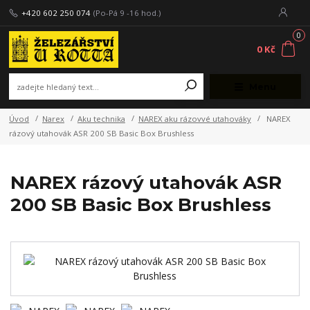
+420 602 250 074
(Po-Pá 9 -16 hod.)
0
0 Kč
Menu
Úvod
Narex
Aku technika
NAREX aku rázovvé utahováky
NAREX
rázový utahovák ASR 200 SB Basic Box Brushless
NAREX rázový utahovák ASR
200 SB Basic Box Brushless