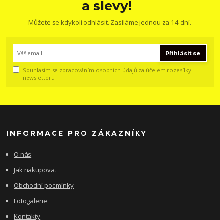
a slevy!
Můžete se kdykoli odhlásit. Zasíláme jednou za 14 dní.
Přihlásit se
Souhlasím se
zpracováním osobních údajů
za účelem rozesílky
newsletteru.
INFORMACE PRO ZÁKAZNÍKY
O nás
Jak nakupovat
Obchodní podmínky
Fotogalerie
Kontakty