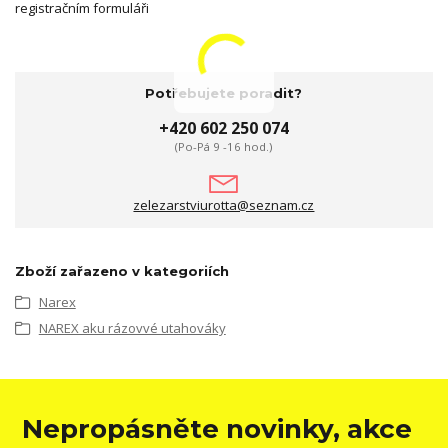
registračním formuláři
Potřebujete poradit?
+420 602 250 074
(Po-Pá 9 -16 hod.)
zelezarstviurotta@seznam.cz
Zboží zařazeno v kategoriích
Narex
NAREX aku rázovvé utahováky
Nepropásněte novinky, akce