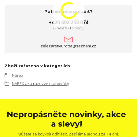
Potřebujete poradit?
+420 602 250 074
(Po-Pá 9 -16 hod.)
zelezarstviurotta@seznam.cz
Zboží zařazeno v kategoriích
Narex
NAREX aku rázovvé utahováky
Nepropásněte novinky, akce
a slevy!
Můžete se kdykoli odhlásit. Zasíláme jednou za 14 dní.