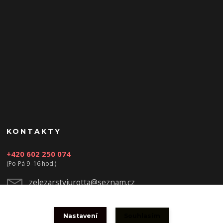
KONTAKTY
+420 602 250 074
(Po-Pá 9 -16 hod.)
zelezarstviurotta@seznam.cz
Nastavení
Souhlasím