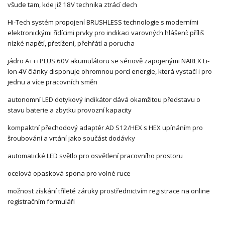
všude tam, kde již 18V technika ztrácí dech
Hi-Tech systém propojení BRUSHLESS technologie s moderními
elektronickými řídícimi prvky pro indikaci varovných hlášení: příliš
nízké napětí, přetížení, přehřátí a porucha
jádro A+++PLUS 60V akumulátoru se sériově zapojenými NAREX Li-
Ion 4V články disponuje ohromnou porcí energie, která vystačí i pro
jednu a více pracovních směn
autonomní LED dotykový indikátor dává okamžitou představu o
stavu baterie a zbytku provozní kapacity
kompaktní přechodový adaptér AD S12/HEX s HEX upínáním pro
šroubování a vrtání jako součást dodávky
automatické LED světlo pro osvětlení pracovního prostoru
ocelová opasková spona pro volné ruce
možnost získání tříleté záruky prostřednictvím registrace na online
registračním formuláři