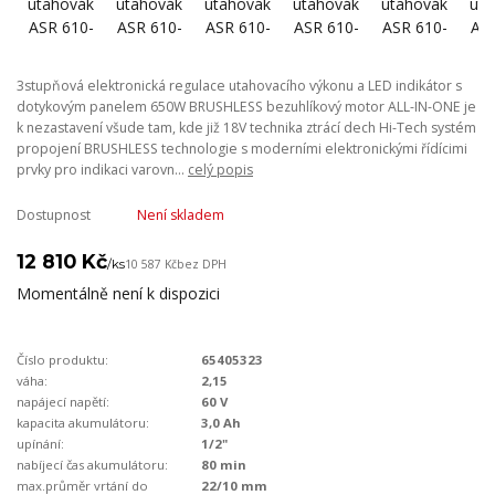
3stupňová elektronická regulace utahovacího výkonu a LED indikátor s
dotykovým panelem 650W BRUSHLESS bezuhlíkový motor ALL-IN-ONE je
k nezastavení všude tam, kde již 18V technika ztrácí dech Hi-Tech systém
propojení BRUSHLESS technologie s moderními elektronickými řídícimi
prvky pro indikaci varovn...
celý popis
Dostupnost
Není skladem
12 810 Kč
/
ks
10 587 Kč
bez DPH
Momentálně není k dispozici
Číslo produktu:
65405323
váha:
2,15
napájecí napětí:
60 V
kapacita akumulátoru:
3,0 Ah
upínání:
1/2"
nabíjecí čas akumulátoru:
80 min
max.průměr vrtání do
22/10 mm