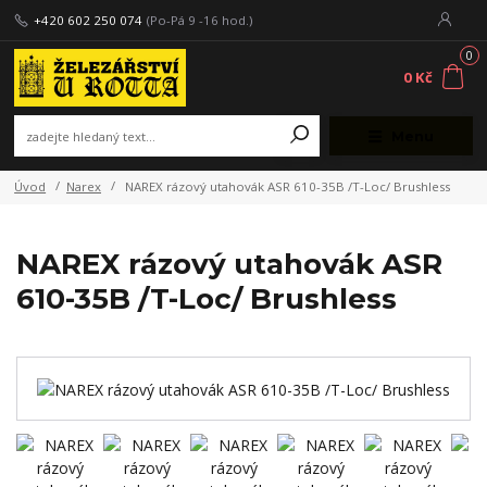
+420 602 250 074
(Po-Pá 9 -16 hod.)
0
0 Kč
Menu
Úvod
Narex
NAREX rázový utahovák ASR 610-35B /T-Loc/ Brushless
NAREX rázový utahovák ASR
610-35B /T-Loc/ Brushless