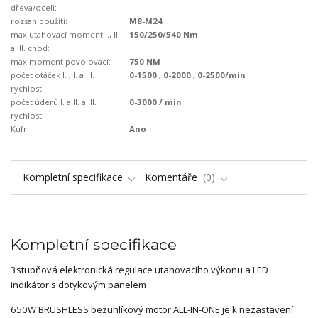
dřeva/oceli:
rozsah použití:
M8-M24
max.utahovací moment I., II.
150/250/540 Nm
a III. chod:
max.moment povolovací:
750 NM
počet otáček I. ,II. a III.
0-1500 , 0-2000 , 0-2500/min
rychlost:
počet úderů I. a II. a III.
0-3000 / min
rychlost:
Kufr:
Ano
Kompletní specifikace
Komentáře
0
Kompletní specifikace
3stupňová elektronická regulace utahovacího výkonu a LED
indikátor s dotykovým panelem
650W BRUSHLESS bezuhlíkový motor ALL-IN-ONE je k nezastavení