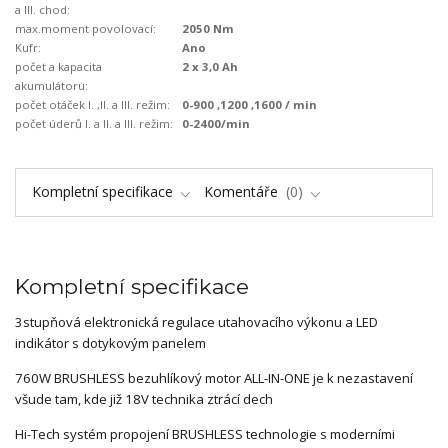
a III. chod:
max.moment povolovací:
2050 Nm
Kufr:
Ano
počet a kapacita
2 x 3,0 Ah
akumulátoru:
počet otáček I. ,II. a III. režim:
0-900 ,1200 ,1600 / min
počet úderů I. a II. a III. režim:
0-2400/min
Kompletní specifikace
Komentáře
0
Kompletní specifikace
3stupňová elektronická regulace utahovacího výkonu a LED
indikátor s dotykovým panelem
760W BRUSHLESS bezuhlíkový motor ALL-IN-ONE je k nezastavení
všude tam, kde již 18V technika ztrácí dech
Hi-Tech systém propojení BRUSHLESS technologie s moderními