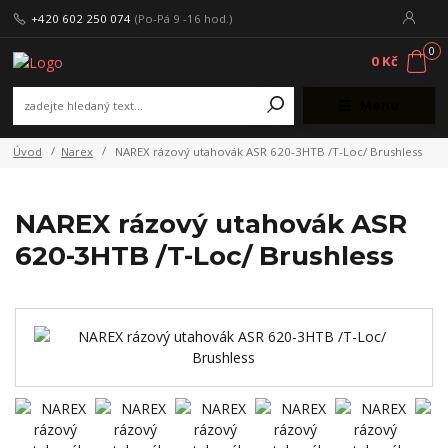
+420 602 250 074
(Po-Pá 9 -16 hod.)
0
0 Kč
Menu
Úvod
Narex
NAREX rázový utahovák ASR 620-3HTB /T-Loc/ Brushless
NAREX rázový utahovák ASR
620-3HTB /T-Loc/ Brushless