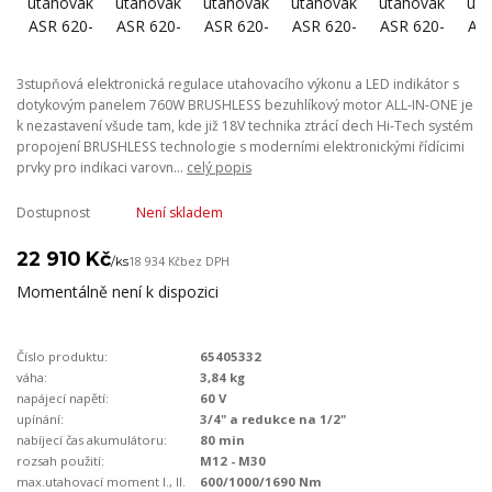
3stupňová elektronická regulace utahovacího výkonu a LED indikátor s
dotykovým panelem 760W BRUSHLESS bezuhlíkový motor ALL-IN-ONE je
k nezastavení všude tam, kde již 18V technika ztrácí dech Hi-Tech systém
propojení BRUSHLESS technologie s moderními elektronickými řídícimi
prvky pro indikaci varovn...
celý popis
Dostupnost
Není skladem
22 910 Kč
/
ks
18 934 Kč
bez DPH
Momentálně není k dispozici
Číslo produktu:
65405332
váha:
3,84 kg
napájecí napětí:
60 V
upínání:
3/4" a redukce na 1/2"
nabíjecí čas akumulátoru:
80 min
rozsah použití:
M12 - M30
max.utahovací moment I., II.
600/1000/1690 Nm