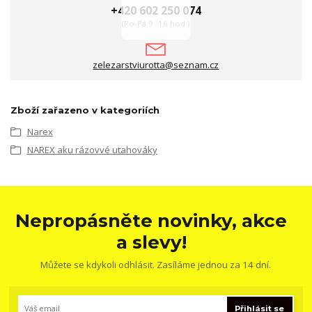
+420 602 250 074
(Po-Pá 9 -16 hod.)
zelezarstviurotta@seznam.cz
Zboží zařazeno v kategoriích
Narex
NAREX aku rázovvé utahováky
Nepropásněte novinky, akce
a slevy!
Můžete se kdykoli odhlásit. Zasíláme jednou za 14 dní.
Přihlásit se