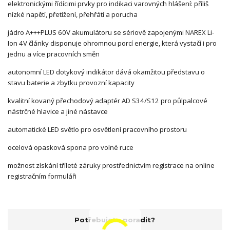
elektronickými řídícimi prvky pro indikaci varovných hlášení: příliš
nízké napětí, přetížení, přehřátí a porucha
jádro A+++PLUS 60V akumulátoru se sériově zapojenými NAREX Li-
Ion 4V články disponuje ohromnou porcí energie, která vystačí i pro
jednu a více pracovních směn
autonomní LED dotykový indikátor dává okamžitou představu o
stavu baterie a zbytku provozní kapacity
kvalitní kovaný přechodový adaptér AD S34/S12 pro půlpalcové
nástrčné hlavice a jiné nástavce
automatické LED světlo pro osvětlení pracovního prostoru
ocelová opasková spona pro volné ruce
možnost získání tříleté záruky prostřednictvím registrace na online
registračním formuláři
Potřebujete poradit?