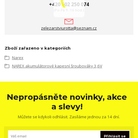
+420 602 250 074
(Po-Pá 9 -16 hod.)
zelezarstviurotta@seznam.cz
Zboží zařazeno v kategoriích
Narex
NAREX akumulátorové kapesní šroubováky 3,6V
Nepropásněte novinky, akce
a slevy!
Můžete se kdykoli odhlásit. Zasíláme jednou za 14 dní.
Přihlásit se