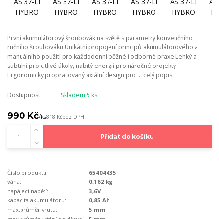
První akumulátorový šroubovák na světě s parametry konvenčního
ručního šroubováku Unikátní propojení principů akumulátorového a
manuálního použití pro každodenní běžné i odborné praxe Lehký a
subtilní pro citlivé úkoly, nabitý energií pro náročné projekty
Ergonomicky propracovaný axiální design pro ...
celý popis
Dostupnost
Skladem 5 ks
990 Kč
/
ks
818 Kč
bez DPH
Přidat do košíku
Číslo produktu:
65404435
váha:
0,162 kg
napájecí napětí:
3,6V
kapacita akumulátoru:
0,85 Ah
max.průměr vrutu:
5 mm
max.průměr vrtání do dřeva:
5 mm