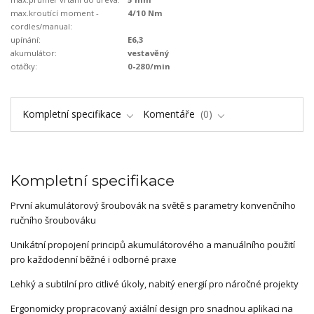
max.kroutící moment -
4/10 Nm
cordles/manual:
upínání:
E6,3
akumulátor:
vestavěný
otáčky:
0-280/min
Kompletní specifikace
Komentáře
0
Kompletní specifikace
První akumulátorový šroubovák na světě s parametry konvenčního
ručního šroubováku
Unikátní propojení principů akumulátorového a manuálního použití
pro každodenní běžné i odborné praxe
Lehký a subtilní pro citlivé úkoly, nabitý energií pro náročné projekty
Ergonomicky propracovaný axiální design pro snadnou aplikaci na