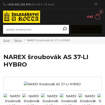
+420 602 250 074
(Po-Pá 9 -16 hod.)
0
0 Kč
Menu
Úvod
Narex
NAREX šroubovák AS 37-LI HYBRO
NAREX šroubovák AS 37-LI
HYBRO