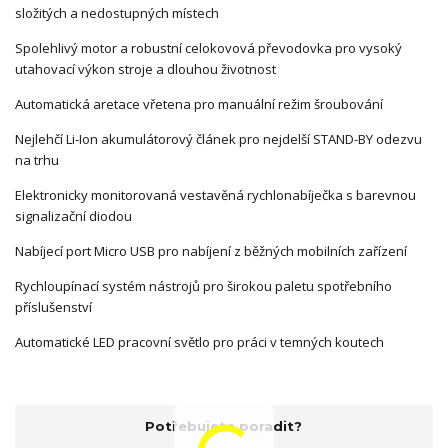
složitých a nedostupných místech
Spolehlivý motor a robustní celokovová převodovka pro vysoký
utahovací výkon stroje a dlouhou životnost
Automatická aretace vřetena pro manuální režim šroubování
Nejlehčí Li-Ion akumulátorový článek pro nejdelší STAND-BY odezvu
na trhu
Elektronicky monitorovaná vestavěná rychlonabíječka s barevnou
signalizační diodou
Nabíjecí port Micro USB pro nabíjení z běžných mobilních zařízení
Rychloupínací systém nástrojů pro širokou paletu spotřebního
příslušenství
Automatické LED pracovní světlo pro práci v temných koutech
Potřebujete poradit?