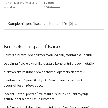
max pr. jádrového vrtání:
32 mm
základna:
168/84 mm
Kompletní specifikace
Komentáře
0
Kompletní specifikace
univerzální stroj pro průmyslovou výrobu, montáže a údržbu
celovlnná řídící elektronika udržuje konstantní pracovní otáčky
elektronická regulace pro nastavení optimálních otáček
mnohostranné použití díky silnému motoru a robustní
dvourychlostní převodovce
kvalitní uložení převodů ve stabilní hliníkové skříni zvyšuje
zatížitelnost a prodlužuje životnost
velký rozsah zdvihu díky robustnímu a přesnému rybinovému