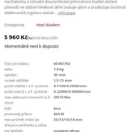
mechanizmu a robustní dvourychlostní převodovce kvalitní uložení
převodů ve stabilní hliníkové skříni zvyšuje výkon a prodlužuje životnost
elektronická regulace otáček ...
celý popis
Dostupnost
Není skladem
5 960 Kč
/
ks
4 926 Kč
bez DPH
Momentálně není k dispozici
Číslo produktu:
65403762
váha:
1,8 kg
upínání:
43 mm
rozsah sklíčidla:
1,5-13 mm
počet otáček I. a II. rychlost:
0-1100/0-3000/min
počet úderů I. a II. rychlost:
0-22000/0-60000/min
max.utahovací moment I.a II.
29/10 Nm
chod:
Kufr:
Ano
jmenovitý příkon:
650 W
max.průměr vrtání do
35/13/16/16 mm
dřeva/oceli/hliníku a zdiva:
typ skličidla:
ozubený věnec