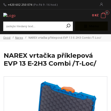
+420 602 250 074
(Po-Pá 9 -16 hod.)
0
0 Kč
Menu
Úvod
Narex
NAREX vrtačka příklepová EVP 13 E-2H3 Combi /T-Loc/
NAREX vrtačka příklepová
EVP 13 E-2H3 Combi /T-Loc/