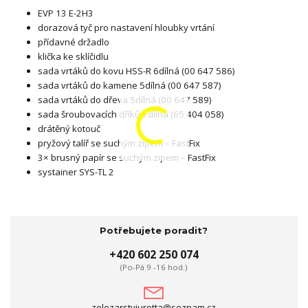
EVP 13 E-2H3
dorazová tyč pro nastavení hloubky vrtání
přídavné držadlo
klička ke sklíčidlu
sada vrtáků do kovu HSS-R 6dílná (00 647 586)
sada vrtáků do kamene 5dílná (00 647 587)
sada vrtáků do dřeva 5dílná (00 647 589)
sada šroubovacích dříků 7dílná (65 404 058)
drátěný kotouč
pryžový talíř se suchým zipem – FastFix
3× brusný papír se suchým zipem – FastFix
systainer SYS-TL 2
Potřebujete poradit?
+420 602 250 074
(Po-Pá 9 -16 hod.)
zelezarstviurotta@seznam.cz