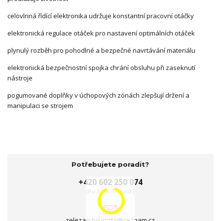
celovlnná řídící elektronika udržuje konstantní pracovní otáčky
elektronická regulace otáček pro nastavení optimálních otáček
plynulý rozběh pro pohodlné a bezpečné navrtávání materiálu
elektronická bezpečnostní spojka chrání obsluhu při zaseknutí
nástroje
pogumované doplňky v úchopových zónách zlepšují držení a
manipulaci se strojem
Potřebujete poradit?
+420 602 250 074
(Po-Pá 9 -16 hod.)
zelezarstviurotta@seznam.cz