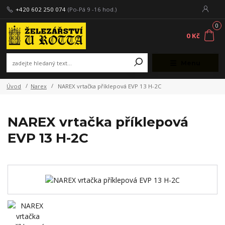
+420 602 250 074
(Po-Pá 9 -16 hod.)
0
0 Kč
Menu
Úvod
Narex
NAREX vrtačka příklepová EVP 13 H-2C
NAREX vrtačka příklepová
EVP 13 H-2C