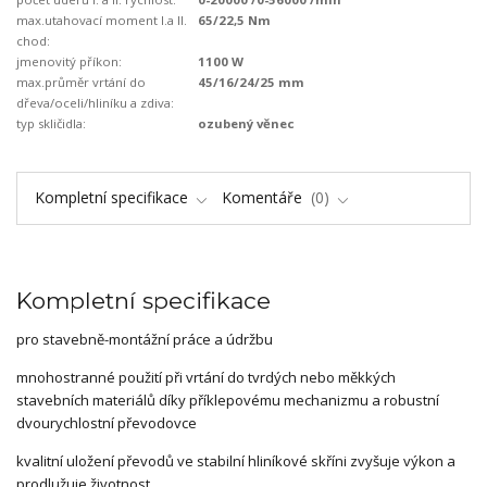
max.utahovací moment I.a II.
65/22,5 Nm
chod:
jmenovitý příkon:
1100 W
max.průměr vrtání do
45/16/24/25 mm
dřeva/oceli/hliníku a zdiva:
typ skličidla:
ozubený věnec
Kompletní specifikace
Komentáře
0
Kompletní specifikace
pro stavebně-montážní práce a údržbu
mnohostranné použití při vrtání do tvrdých nebo měkkých
stavebních materiálů díky příklepovému mechanizmu a robustní
dvourychlostní převodovce
kvalitní uložení převodů ve stabilní hliníkové skříni zvyšuje výkon a
prodlužuje životnost