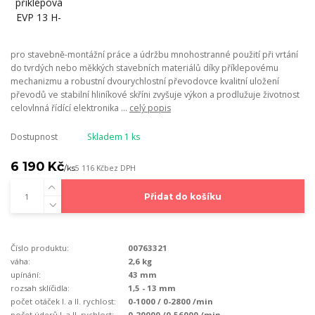
pro stavebně-montážní práce a údržbu mnohostranné použití při vrtání
do tvrdých nebo měkkých stavebních materiálů díky příklepovému
mechanizmu a robustní dvourychlostní převodovce kvalitní uložení
převodů ve stabilní hliníkové skříni zvyšuje výkon a prodlužuje životnost
celovlnná řídící elektronika ...
celý popis
Dostupnost
Skladem 1 ks
6 190 Kč
/
ks
5 116 Kč
bez DPH
Přidat do košíku
Číslo produktu:
00763321
váha:
2,6 kg
upínání:
43 mm
rozsah sklíčidla:
1,5 - 13 mm
počet otáček I. a II. rychlost:
0-1000 / 0-2800 /min
počet úderů I. a II. rychlost:
0-20000 /0-56000 /min