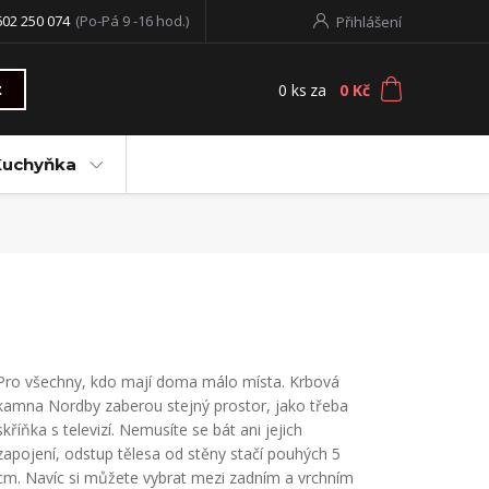
602 250 074
(Po-Pá 9 -16 hod.)
Přihlášení
0
ks
za
0 Kč
t
Kuchyňka
Pro všechny, kdo mají doma málo místa. Krbová
kamna Nordby zaberou stejný prostor, jako třeba
skříňka s televizí. Nemusíte se bát ani jejich
zapojení, odstup tělesa od stěny stačí pouhých 5
cm. Navíc si můžete vybrat mezi zadním a vrchním