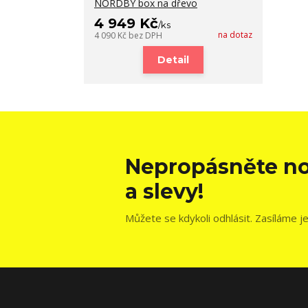
NORDBY box na dřevo
4 949 Kč
/
ks
na dotaz
4 090 Kč
bez DPH
Detail
Nepropásněte no
a slevy!
Můžete se kdykoli odhlásit. Zasíláme j