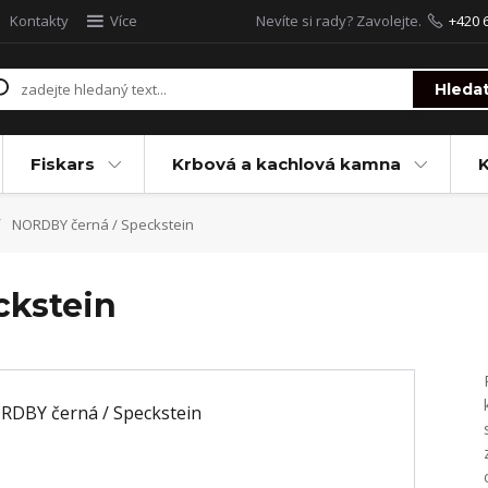
Kontakty
Více
Nevíte si rady? Zavolejte.
+420 
Hleda
Fiskars
Krbová a kachlová kamna
NORDBY černá / Speckstein
ckstein