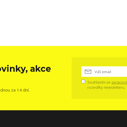
vinky, akce
Souhlasím se
zpracová
rozesílky newsletteru.
ednou za 14 dní.