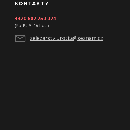
KONTAKTY
+420 602 250 074
(Po-Pá 9 -16 hod.)
zelezarstviurotta@seznam.cz