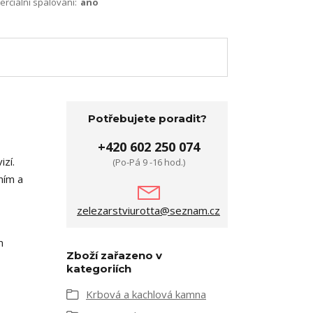
terciální spalování:
ano
Potřebujete poradit?
+420 602 250 074
zí.
(Po-Pá 9 -16 hod.)
ním a
zelezarstviurotta@seznam.cz
m
Zboží zařazeno v
kategoriích
Krbová a kachlová kamna