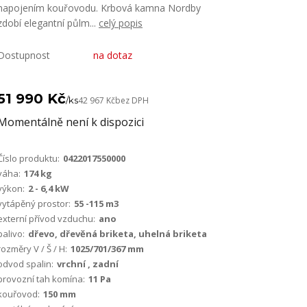
napojením kouřovodu. Krbová kamna Nordby
zdobí elegantní půlm...
celý popis
Dostupnost
na dotaz
51 990 Kč
/
ks
42 967 Kč
bez DPH
Momentálně není k dispozici
Číslo produktu:
0422017550000
váha:
174 kg
výkon:
2 - 6,4 kW
vytápěný prostor:
55 -115 m3
externí přívod vzduchu:
ano
palivo:
dřevo, dřevěná briketa, uhelná briketa
rozměry V / Š / H:
1025/701/367 mm
odvod spalin:
vrchní , zadní
provozní tah komína:
11 Pa
kouřovod:
150 mm