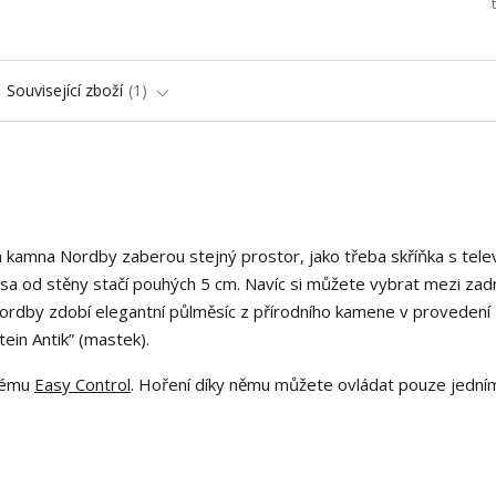
Související zboží
1
kamna Nordby zaberou stejný prostor, jako třeba skříňka s televi
lesa od stěny stačí pouhých 5 cm. Navíc si můžete vybrat mezi zad
rdby zdobí elegantní půlměsíc z přírodního kamene v provedení
ein Antik” (mastek).
stému
Easy Control
. Hoření díky němu můžete ovládat pouze jední