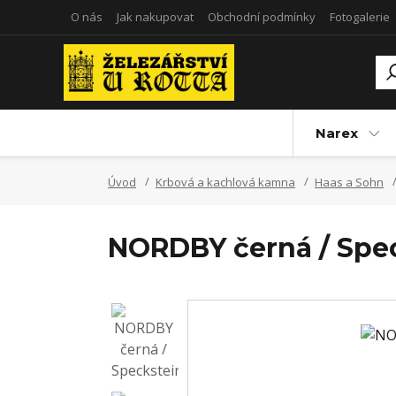
O nás
Jak nakupovat
Obchodní podmínky
Fotogalerie
Narex
Úvod
Krbová a kachlová kamna
Haas a Sohn
NORDBY černá / Spe