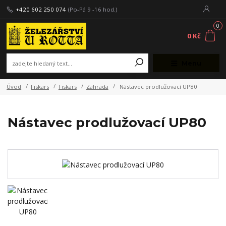
+420 602 250 074
(Po-Pá 9 -16 hod.)
0
0 Kč
Menu
Úvod
Fiskars
Fiskars
Zahrada
Nástavec prodlužovací UP80
Nástavec prodlužovací UP80