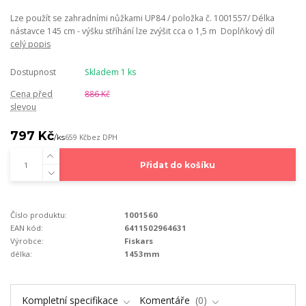
Lze použít se zahradními nůžkami UP84 / položka č. 1001557/ Délka
nástavce 145 cm - výšku stříhání lze zvýšit cca o 1,5 m Doplňkový díl
celý popis
Dostupnost
Skladem 1 ks
Cena před
886 Kč
slevou
797 Kč
/
ks
659 Kč
bez DPH
Přidat do košíku
Číslo produktu:
1001560
EAN kód:
6411502964631
Výrobce:
Fiskars
délka:
1453mm
Kompletní specifikace
Komentáře
0