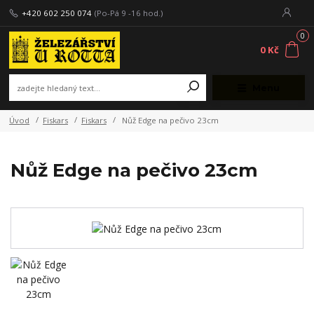
+420 602 250 074
(Po-Pá 9 -16 hod.)
0
0 Kč
Menu
Úvod
Fiskars
Fiskars
Nůž Edge na pečivo 23cm
Nůž Edge na pečivo 23cm