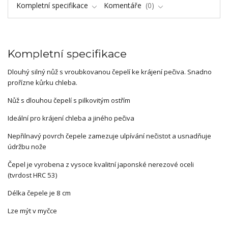
Kompletní specifikace
Komentáře
0
Kompletní specifikace
Dlouhý silný nůž s vroubkovanou čepelí ke krájení pečiva. Snadno
prořízne kůrku chleba.
Nůž s dlouhou čepelí s pilkovitým ostřím
Ideální pro krájení chleba a jiného pečiva
Nepřilnavý povrch čepele zamezuje ulpívání nečistot a usnadňuje
údržbu nože
Čepel je vyrobena z vysoce kvalitní japonské nerezové oceli
(tvrdost HRC 53)
Délka čepele je 8 cm
Lze mýt v myčce