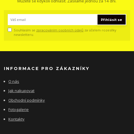
Můžete se kdykoli odhlásit. Zasíláme jednou za 14 dní.
Přihlásit se
Souhlasím se
zpracováním osobních údajů
za účelem rozesílky
newsletteru.
INFORMACE PRO ZÁKAZNÍKY
O nás
Jak nakupovat
Obchodní podmínky
Fotogalerie
Kontakty