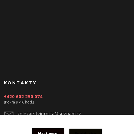
KONTAKTY
+420 602 250 074
(Po-Pá 9 -16 hod.)
zelezarstviurotta@seznam.cz
Nastavení
Souhlasím