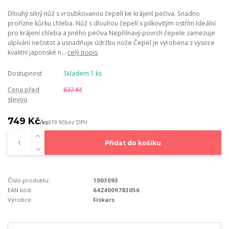
Dlouhý silný nůž s vroubkovanou čepelí ke krájení pečiva. Snadno
prořízne kůrku chleba. Nůž s dlouhou čepelí s pilkovitým ostřím Ideální
pro krájení chleba a jiného pečiva Nepřilnavý povrch čepele zamezuje
ulpívání nečistot a usnadňuje údržbu nože Čepel je vyrobena z vysoce
kvalitní japonské n...
celý popis
Dostupnost
Skladem 1 ks
Cena před
832 Kč
slevou
749 Kč
/
ks
619 Kč
bez DPH
Přidat do košíku
Číslo produktu:
1003093
EAN kód:
6424009783056
Výrobce:
Fiskars