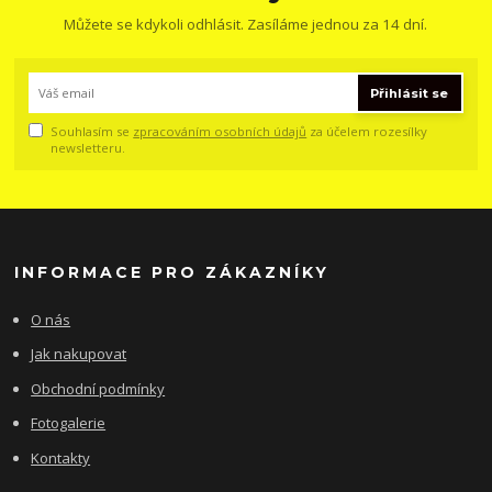
Můžete se kdykoli odhlásit. Zasíláme jednou za 14 dní.
Přihlásit se
Souhlasím se
zpracováním osobních údajů
za účelem rozesílky
newsletteru.
INFORMACE PRO ZÁKAZNÍKY
O nás
Jak nakupovat
Obchodní podmínky
Fotogalerie
Kontakty