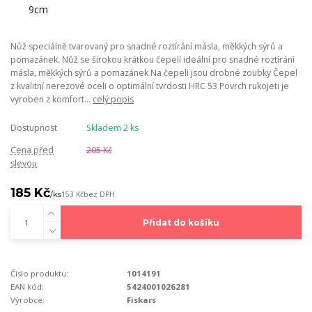
Nůž speciálně tvarovaný pro snadné roztírání másla, měkkých sýrů a
pomazánek. Nůž se širokou krátkou čepelí ideální pro snadné roztírání
másla, měkkých sýrů a pomazánek Na čepeli jsou drobné zoubky Čepel
z kvalitní nerezové oceli o optimální tvrdosti HRC 53 Povrch rukojeti je
vyroben z komfort...
celý popis
Dostupnost
Skladem 2 ks
Cena před
205 Kč
slevou
185 Kč
/
ks
153 Kč
bez DPH
Přidat do košíku
Číslo produktu:
1014191
EAN kód:
5424001026281
Výrobce:
Fiskars