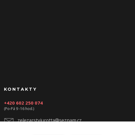
KONTAKTY
+420 602 250 074
(Po-Pá 9 -16 hod.)
zelezarstviurotta@seznam.cz