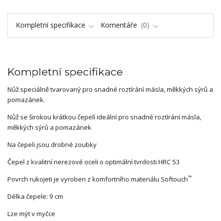
Kompletní specifikace
Komentáře
0
Kompletní specifikace
Nůž speciálně tvarovaný pro snadné roztírání másla, měkkých sýrů a
pomazánek.
Nůž se širokou krátkou čepelí ideální pro snadné roztírání másla,
měkkých sýrů a pomazánek
Na čepeli jsou drobné zoubky
Čepel z kvalitní nerezové oceli o optimální tvrdosti HRC 53
™
Povrch rukojeti je vyroben z komfortního materiálu Softouch
Délka čepele: 9 cm
Lze mýt v myčce