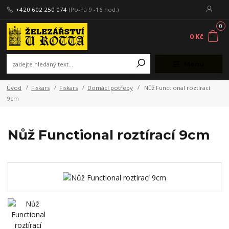
+420 602 250 074
(Po-Pá 9 -16 hod.)
0
0 Kč
Menu
Úvod
Fiskars
Fiskars
Domácí potřeby
Nůž Functional roztírací
9cm
Nůž Functional roztírací 9cm