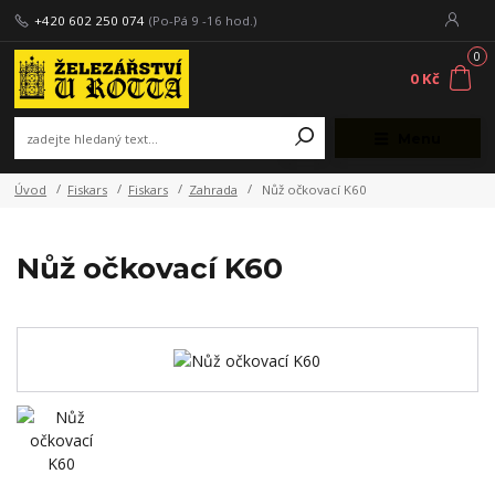
+420 602 250 074
(Po-Pá 9 -16 hod.)
0
0 Kč
Menu
Úvod
Fiskars
Fiskars
Zahrada
Nůž očkovací K60
Nůž očkovací K60