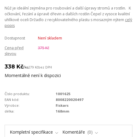
Nůž je ideální zejména pro roubování a další úpravy stromů a rostlin. K
očkování, řezání a úpravě dřevin a dalších rostlin Čepel z vysoce kvalitní
uhlíkové oceli Držadlo z recyklovatelného plastu s mosazným nýtem
celý
popis
Dostupnost
Není skladem
Cena před
375 Kč
slevou
338 Kč
/
ks
279 Kč
bez DPH
Momentálně není k dispozici
Číslo produktu:
1001625
EAN kód:
8008220020497
Výrobce:
Fiskars
délka:
168mm
Kompletní specifikace
Komentáře
0