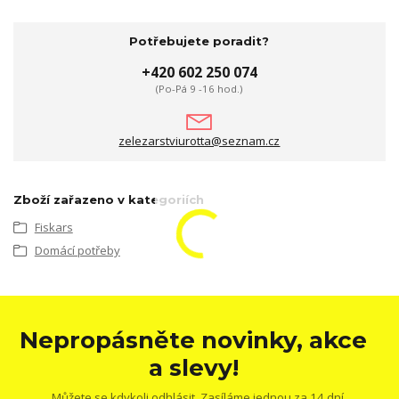
Potřebujete poradit?
+420 602 250 074
(Po-Pá 9 -16 hod.)
zelezarstviurotta@seznam.cz
Zboží zařazeno v kategoriích
Fiskars
Domácí potřeby
Nepropásněte novinky, akce
a slevy!
Můžete se kdykoli odhlásit. Zasíláme jednou za 14 dní.