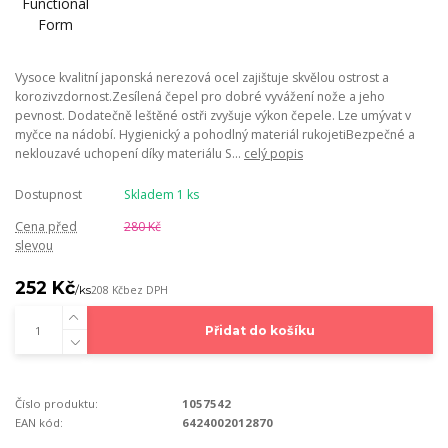
Vysoce kvalitní japonská nerezová ocel zajištuje skvělou ostrost a
korozivzdornost.Zesílená čepel pro dobré vyvážení nože a jeho
pevnost. Dodatečně leštěné ostři zvyšuje výkon čepele. Lze umývat v
myčce na nádobí. Hygienický a pohodlný materiál rukojetiBezpečné a
neklouzavé uchopení díky materiálu S...
celý popis
Dostupnost
Skladem 1 ks
Cena před
280 Kč
slevou
252 Kč
/
ks
208 Kč
bez DPH
Přidat do košíku
Číslo produktu:
1057542
EAN kód:
6424002012870