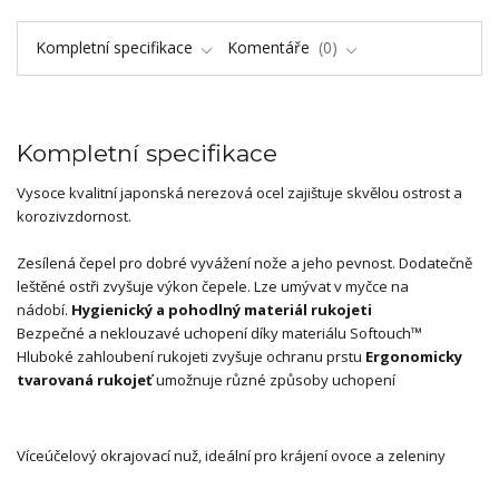
Kompletní specifikace
Komentáře
0
Kompletní specifikace
Vysoce kvalitní japonská nerezová ocel zajištuje skvělou ostrost a
korozivzdornost.
Zesílená čepel pro dobré vyvážení nože a jeho pevnost. Dodatečně
leštěné ostři zvyšuje výkon čepele. Lze umývat v myčce na
nádobí.
Hygienický a pohodlný materiál rukojeti
Bezpečné a neklouzavé uchopení díky materiálu Softouch™
Hluboké zahloubení rukojeti zvyšuje ochranu prstu
Ergonomicky
tvarovaná rukojeť
umožnuje různé způsoby uchopení
Víceúčelový okrajovací nuž, ideální pro krájení ovoce a zeleniny