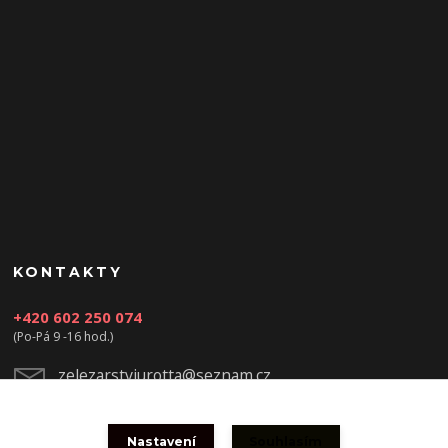
KONTAKTY
+420 602 250 074
(Po-Pá 9 -16 hod.)
zelezarstviurotta@seznam.cz
Nastavení
Souhlasím