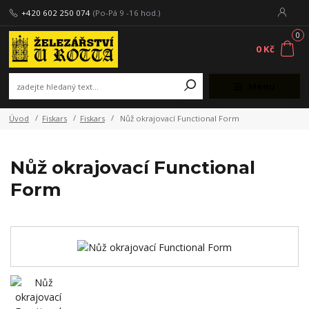
+420 602 250 074
(Po-Pá 9 -16 hod.)
0
0 Kč
Menu
Úvod
Fiskars
Fiskars
Nůž okrajovací Functional Form
Nůž okrajovací Functional
Form