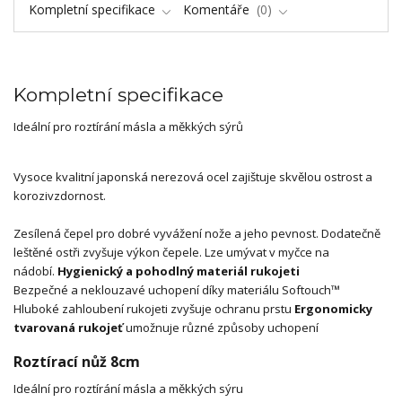
Kompletní specifikace
Komentáře
0
Kompletní specifikace
Ideální pro roztírání másla a měkkých sýrů
Vysoce kvalitní japonská nerezová ocel zajištuje skvělou ostrost a
korozivzdornost.
Zesílená čepel pro dobré vyvážení nože a jeho pevnost. Dodatečně
leštěné ostři zvyšuje výkon čepele. Lze umývat v myčce na
nádobí.
Hygienický a pohodlný materiál rukojeti
Bezpečné a neklouzavé uchopení díky materiálu Softouch™
Hluboké zahloubení rukojeti zvyšuje ochranu prstu
Ergonomicky
tvarovaná rukojeť
umožnuje různé způsoby uchopení
Roztírací nůž 8cm
Ideální pro roztírání másla a měkkých sýru