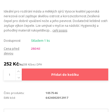
Ideální pro roztírání másla a měkkých sýrů Vysoce kvalitní japonská
nerezová ocel zajištuje skvělou ostrost a korozivzdornost.Zesílená
čepel pro dobré vyvážení nože a jeho pevnost. Dodatečně leštěné ostři
zvyšuje výkon čepele. Lze umývat v myčce na nádobí. Hygienický a
pohodlný materiál rukojetiBezp...
celý popis
Dostupnost
Skladem 1 ks
Cena před
280 Kč
slevou
252 Kč
/
ks
208 Kč
bez DPH
Přidat do košíku
Číslo produktu:
1057546
EAN kód:
6424002012917