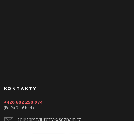
KONTAKTY
+420 602 250 074
(Po-Pá 9 -16 hod.)
zelezarstviurotta@seznam.cz