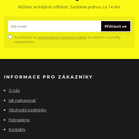
Můžete se kdykoli odhlásit. Zasíláme jednou za 14 dní.
Přihlásit se
Souhlasím se
zpracováním osobních údajů
za účelem rozesílky
newsletteru.
INFORMACE PRO ZÁKAZNÍKY
O nás
Jak nakupovat
Obchodní podmínky
Fotogalerie
Kontakty