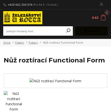
+420 602 250 074
(Po-Pá 9 -16 hod.)
0
0 Kč
Menu
Úvod
Fiskars
Fiskars
Nůž roztírací Functional Form
Nůž roztírací Functional Form