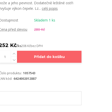
nože a jeho pevnost. Dodatečně leštěné ostři
zvyšuje výkon čepele. Lz...
celý popis
Dostupnost
Skladem 1 ks
Cena před slevou
280 Kč
252 Kč
/
ks
208 Kč
bez DPH
Přidat do košíku
Číslo produktu:
1057543
EAN kód:
6424002012887