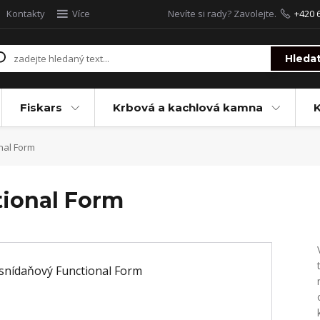
Kontakty
Více
Nevíte si rady? Zavolejte.
+420 
Hleda
Fiskars
Krbová a kachlová kamna
nal Form
tional Form