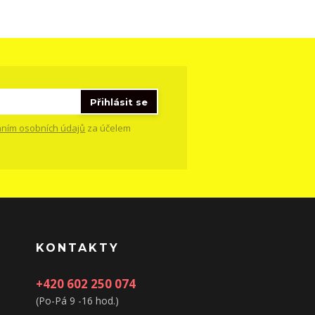
Přihlásit se
ním osobních údajů
za účelem
KONTAKTY
+420 602 250 074
(Po-Pá 9 -16 hod.)