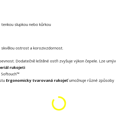
 s tenkou slupkou nebo kůrkou
e skvělou ostrost a korozivzdornost.
pevnost. Dodatečně leštěné ostři zvyšuje výkon čepele. Lze umýv
riál rukojeti
u Softouch™
rstu
Ergonomicky tvarovaná rukojeť
umožnuje různé způsoby