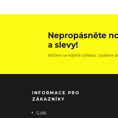
Nepropásněte no
a slevy!
Můžete se kdykoli odhlásit. Zasíláme j
INFORMACE PRO
ZÁKAZNÍKY
O nás