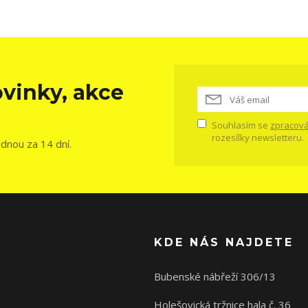
vinky, akce
Souhlasím se
zpracová
rozesílky newsletteru.
ednou za 14 dní.
KDE NÁS NAJDETE
Bubenské nábřeží 306/13
Holešovická tržnice hala č. 36