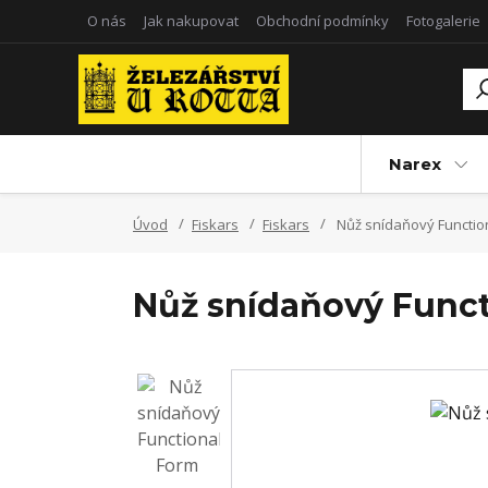
O nás
Jak nakupovat
Obchodní podmínky
Fotogalerie
Narex
Úvod
Fiskars
Fiskars
Nůž snídaňový Functio
Nůž snídaňový Func