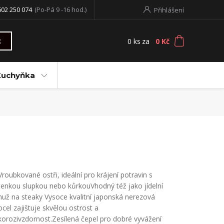
602 250 074
(Po-Pá 9 -16 hod.)
Přihlášení
0
ks
za
0 Kč
t
Kuchyňka
Vroubkované ostři, ideální pro krájení potravin s
tenkou slupkou nebo kůrkouVhodný též jako jídelní
nuž na steaky Vysoce kvalitní japonská nerezová
ocel zajištuje skvělou ostrost a
korozivzdornost.Zesílená čepel pro dobré vyvážení