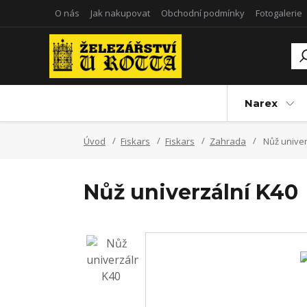
O nás
Jak nakupovat
Obchodní podmínky
Fotogalerie
Narex
Úvod
Fiskars
Fiskars
Zahrada
Nůž univer
Nůž univerzální K40