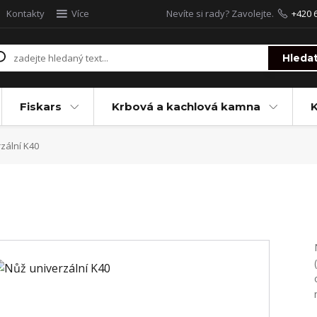
Kontakty
Více
Nevíte si rady? Zavolejte.
+420 
Hleda
Fiskars
Krbová a kachlová kamna
zální K40