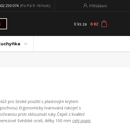
602 250 074
(Po-Pá 9 -16 hod.)
Přihlášení
0
ks
za
0 Kč
t
Kuchyňka
Nůž pro široké použití s plastovým krytem
(pochvou) Ergonomicky tvarovaná rukojeť s
ochranou proti sklouznutí ruky Čepel z kvalitní
nerezové švédské oceli, délky 100 mm
celý popis