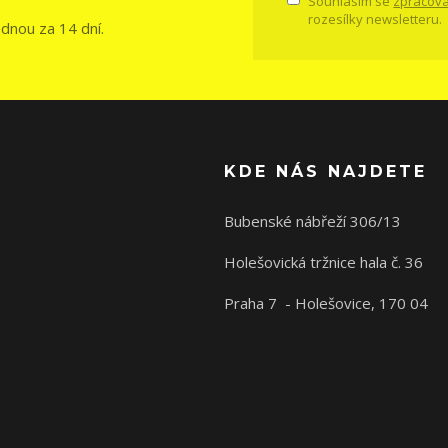
Souhlasím se
zpracová
rozesílky newsletteru.
ednou za 14 dní.
KDE NÁS NAJDETE
Bubenské nábřeží 306/13
Holešovická tržnice hala č. 36
Praha 7 - Holešovice, 170 04