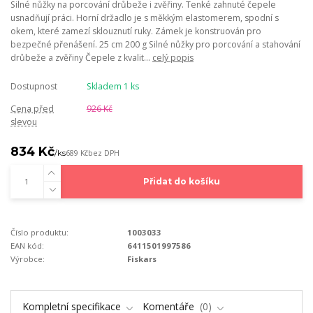
Silné nůžky na porcování drůbeže i zvěřiny. Tenké zahnuté čepele
usnadňují práci. Horní držadlo je s měkkým elastomerem, spodní s
okem, které zamezí sklouznutí ruky. Zámek je konstruován pro
bezpečné přenášení. 25 cm 200 g Silné nůžky pro porcování a stahování
drůbeže a zvěřiny Čepele z kvalit...
celý popis
Dostupnost
Skladem 1 ks
Cena před
926 Kč
slevou
834 Kč
/
ks
689 Kč
bez DPH
Přidat do košíku
Číslo produktu:
1003033
EAN kód:
6411501997586
Výrobce:
Fiskars
Kompletní specifikace
Komentáře
0