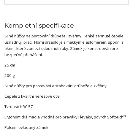
Kompletní specifikace
Silné nůžky na porcování drůbeže i zvěřiny. Tenké zahnuté čepele
usnadňují práci. Horní držadlo je s měkkým elastomerem, spodní s
okem, které zamezí sklouznutí ruky. Zámek je konstruován pro
bezpečné přenášení.
25 cm
200 g
Silné nůžky pro porcování a stahování drůbeže a zvěřiny
Čepele z kvalitní nerezové oceli
Tvrdost: HRC 57
®
Ergonomická madla vhodná pro praváky i leváky, povrch Softouch
Palcem ovládaný zámek