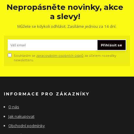
Nepropásněte novinky, akce
a slevy!
Můžete se kdykoli odhlásit. Zasíláme jednou za 14 dní.
Přihlásit se
Souhlasím se
zpracováním osobních údajů
za účelem rozesílky
newsletteru.
INFORMACE PRO ZÁKAZNÍKY
O nás
Jak nakupovat
Obchodní podmínky