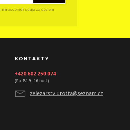
ním osobních údajů
za účelem
KONTAKTY
+420 602 250 074
(Po-Pá 9 -16 hod.)
zelezarstviurotta@seznam.cz