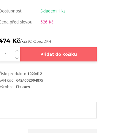
Dostupnost
Skladem 1 ks
Cena před slevou
526 Kč
474 Kč
/
ks
392 Kč
bez DPH
Přidat do košíku
Číslo produktu:
1020412
EAN kód:
6424002004875
Výrobce:
Fiskars