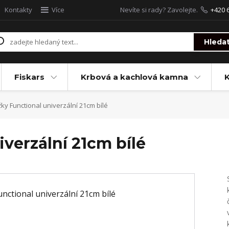
Kontakty
Více
Nevíte si rady? Zavolejte.
+420 
Hleda
Fiskars
Krbová a kachlová kamna
ky Functional univerzální 21cm bílé
verzální 21cm bílé