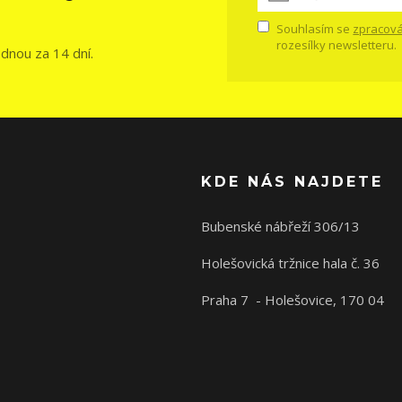
Souhlasím se
zpracová
rozesílky newsletteru.
ednou za 14 dní.
KDE NÁS NAJDETE
Bubenské nábřeží 306/13
Holešovická tržnice hala č. 36
Praha 7 - Holešovice, 170 04