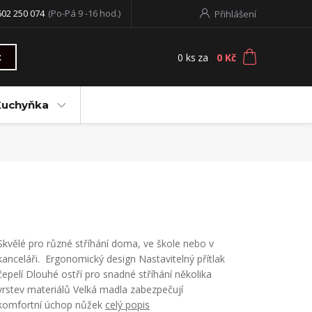
602 250 074
(Po-Pá 9 -16 hod.)
Přihlášení
0
ks
za
0 Kč
t
Kuchyňka
Skvělé pro různé stříhání doma, ve škole nebo v
kanceláři. Ergonomický design Nastavitelný přítlak
čepelí Dlouhé ostří pro snadné stříhání několika
vrstev materiálů Velká madla zabezpečují
komfortní úchop nůžek
celý popis