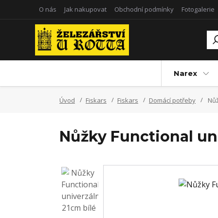
O nás
Jak nakupovat
Obchodní podmínky
Fotogalerie
Narex
Úvod
Fiskars
Fiskars
Domácí potřeby
Nůž
Nůžky Functional uni