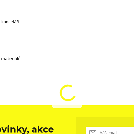
 kanceláři.
v materiálů
vinky, akce