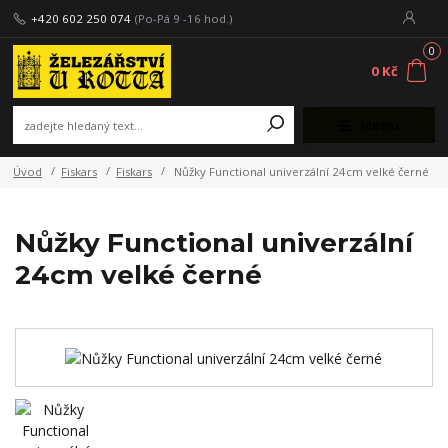
+420 602 250 074
(Po-Pá 9 -16 hod.)
0
0 Kč
Menu
Úvod
Fiskars
Fiskars
Nůžky Functional univerzální 24cm velké černé
Nůžky Functional univerzální
24cm velké černé