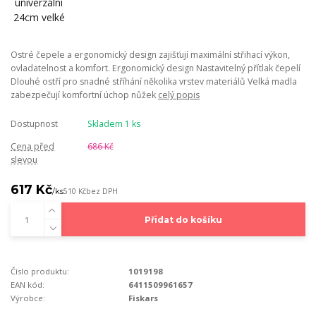
Ostré čepele a ergonomický design zajišťují maximální střihací výkon,
ovladatelnost a komfort. Ergonomický design Nastavitelný přítlak čepelí
Dlouhé ostří pro snadné stříhání několika vrstev materiálů Velká madla
zabezpečují komfortní úchop nůžek
celý popis
Dostupnost
Skladem 1 ks
Cena před
686 Kč
slevou
617 Kč
/
ks
510 Kč
bez DPH
Přidat do košíku
Číslo produktu:
1019198
EAN kód:
6411509961657
Výrobce:
Fiskars