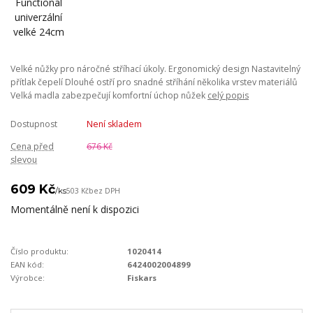
Velké nůžky pro náročné stříhací úkoly. Ergonomický design Nastavitelný
přítlak čepelí Dlouhé ostří pro snadné stříhání několika vrstev materiálů
Velká madla zabezpečují komfortní úchop nůžek
celý popis
Dostupnost
Není skladem
Cena před
676 Kč
slevou
609 Kč
/
ks
503 Kč
bez DPH
Momentálně není k dispozici
Číslo produktu:
1020414
EAN kód:
6424002004899
Výrobce:
Fiskars