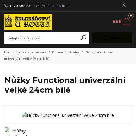
+420 602 250 074
(Po-Pá 9 -16 hod.)
0
0 Kč
Menu
Úvod
Fiskars
Fiskars
Domácí potřeby
Nůžky Functional
univerzální velké 24cm bílé
Nůžky Functional univerzální
velké 24cm bílé