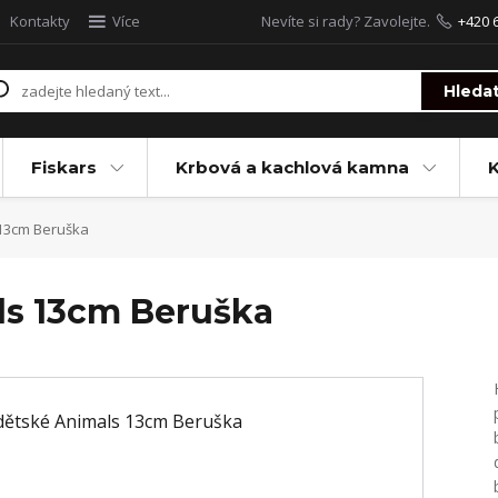
Kontakty
Více
Nevíte si rady? Zavolejte.
+420 
Hleda
Fiskars
Krbová a kachlová kamna
13cm Beruška
ls 13cm Beruška