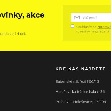
vinky, akce
Souhlasím se
zpracová
rozesílky newsletteru.
ednou za 14 dní.
KDE NÁS NAJDETE
Bubenské nábřeží 306/13
Holešovická tržnice hala č. 36
Praha 7 - Holešovice, 170 04