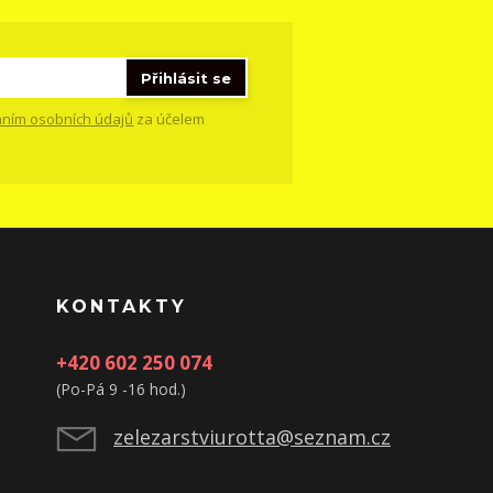
Přihlásit se
ním osobních údajů
za účelem
KONTAKTY
+420 602 250 074
(Po-Pá 9 -16 hod.)
zelezarstviurotta@seznam.cz