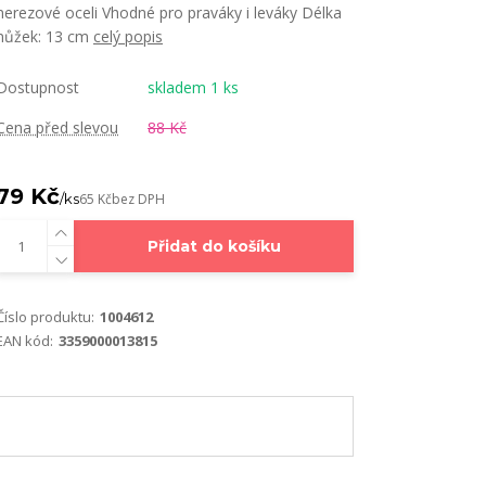
nerezové oceli Vhodné pro praváky i leváky Délka
nůžek: 13 cm
celý popis
Dostupnost
skladem 1 ks
Cena před slevou
88 Kč
79 Kč
/
ks
65 Kč
bez DPH
Přidat do košíku
Číslo produktu:
1004612
EAN kód:
3359000013815