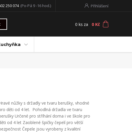
602 250 074
(Po-Pá 9 -16 hod.)
Přihlášení
0
ks
za
0 Kč
t
Kuchyňka
Hravé nůžky s držadly ve tvaru berušky, vhodné
pro děti od 4 let. Pohodlná držadla ve tvaru
berušky Určené pro stříhání doma i ve škole pro
děti od 4 let Zaoblené špičky čepelí pro větší
bezpečnost Čepele jsou vyrobeny z kvalitní