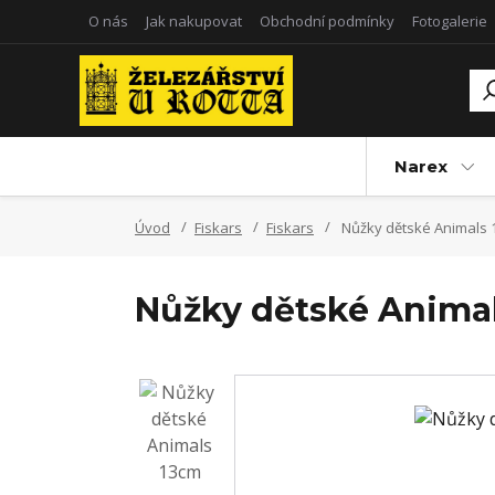
O nás
Jak nakupovat
Obchodní podmínky
Fotogalerie
Narex
Úvod
Fiskars
Fiskars
Nůžky dětské Animals 
Nůžky dětské Anima