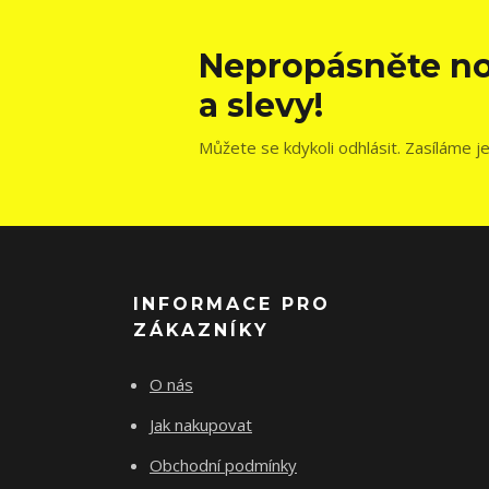
Nepropásněte no
a slevy!
Můžete se kdykoli odhlásit. Zasíláme j
INFORMACE PRO
ZÁKAZNÍKY
O nás
Jak nakupovat
Obchodní podmínky