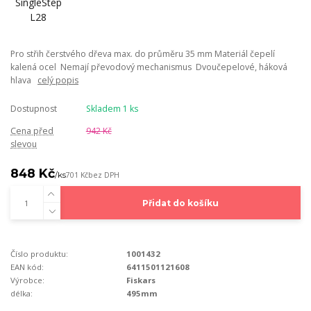
Pro střih čerstvého dřeva max. do průměru 35 mm Materiál čepelí
kalená ocel Nemají převodový mechanismus Dvoučepelové, háková
hlava
celý popis
Dostupnost
Skladem 1 ks
Cena před
942 Kč
slevou
848 Kč
/
ks
701 Kč
bez DPH
Přidat do košíku
Číslo produktu:
1001432
EAN kód:
6411501121608
Výrobce:
Fiskars
délka:
495mm