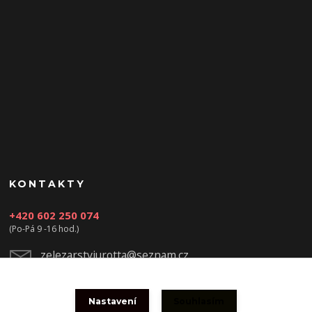
KONTAKTY
+420 602 250 074
(Po-Pá 9 -16 hod.)
zelezarstviurotta@seznam.cz
Nastavení
Souhlasím