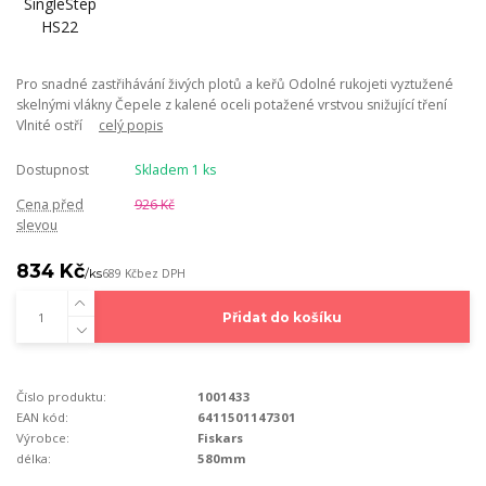
Pro snadné zastřihávání živých plotů a keřů Odolné rukojeti vyztužené
skelnými vlákny Čepele z kalené oceli potažené vrstvou snižující tření
Vlnité ostří
celý popis
Dostupnost
Skladem 1 ks
Cena před
926 Kč
slevou
834 Kč
/
ks
689 Kč
bez DPH
Přidat do košíku
Číslo produktu:
1001433
EAN kód:
6411501147301
Výrobce:
Fiskars
délka:
580mm