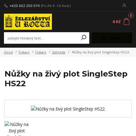
+420 602 250 074
(Po-Pá 9 -16 hod.)
0
0 Kč
Menu
Úvod
Fiskars
Fiskars
Zahrada
Nůžky na živý plot SingleStep HS22
Nůžky na živý plot SingleStep
HS22