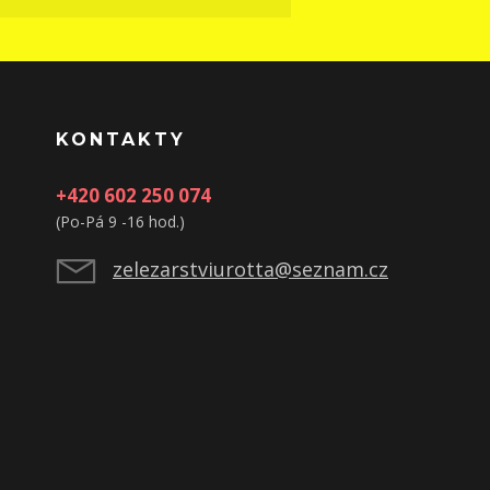
KONTAKTY
+420 602 250 074
(Po-Pá 9 -16 hod.)
zelezarstviurotta@seznam.cz