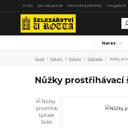
O nás
Jak nakupovat
Obchodní podmínky
Fotogalerie
Narex
Úvod
Fiskars
Fiskars
Zahrada
Nůžky pros
Nůžky prostřihávací 