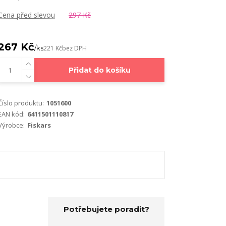
Cena před slevou
297 Kč
267 Kč
/
ks
221 Kč
bez DPH
Přidat do košíku
Číslo produktu:
1051600
EAN kód:
6411501110817
Výrobce:
Fiskars
Potřebujete poradit?