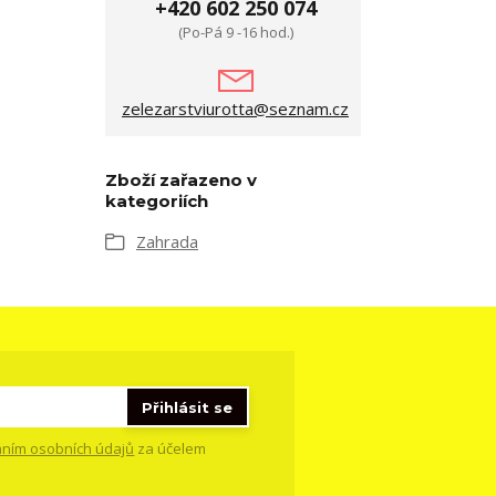
+420 602 250 074
(Po-Pá 9 -16 hod.)
zelezarstviurotta@seznam.cz
Zboží zařazeno v
kategoriích
Zahrada
Přihlásit se
ním osobních údajů
za účelem