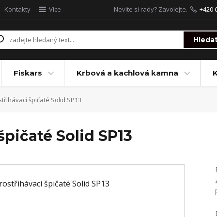
Kontakty
Více
Nevíte si rady? Zavolejte.
+420 
Hleda
Fiskars
Krbová a kachlová kamna
třihávací špičaté Solid SP13
špičaté Solid SP13