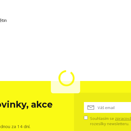
ětin
vinky, akce
Souhlasím se
zpracová
rozesílky newsletteru.
ednou za 14 dní.