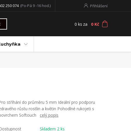
602 250 074
(Po-Pá 9 -16 hod.)
Přihlášení
0
ks
za
0 Kč
t
Kuchyňka
Pro stříhání do průměru 5 mm Ideální pro podporu
zdravého růstu rostlin a květin Pohodlné rukojeti s
povrchem Softouch
celý popis
Dostupnost
Skladem 2 ks