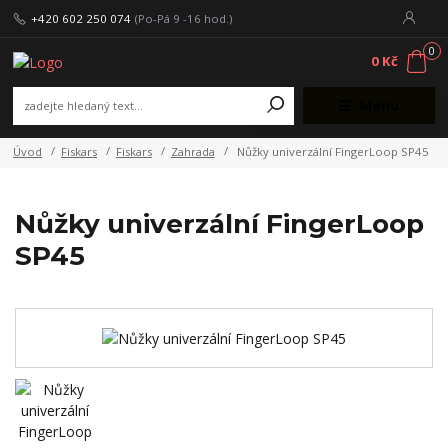
+420 602 250 074
(Po-Pá 9 -16 hod.)
0
0 Kč
Menu
Úvod
Fiskars
Fiskars
Zahrada
Nůžky univerzální FingerLoop SP45
Nůžky univerzální FingerLoop
SP45