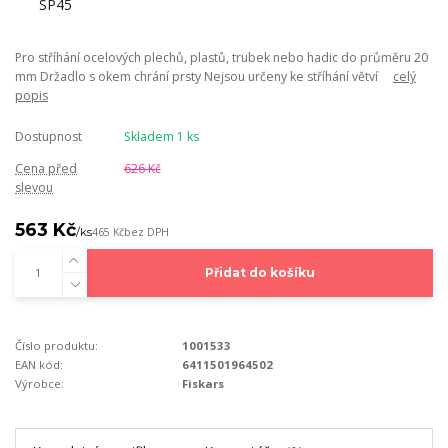
Pro stříhání ocelových plechů, plastů, trubek nebo hadic do průměru 20
mm Držadlo s okem chrání prsty Nejsou určeny ke stříhání větví
celý
popis
Dostupnost
Skladem 1 ks
Cena před
626 Kč
slevou
563 Kč
/
ks
465 Kč
bez DPH
Přidat do košíku
Číslo produktu:
1001533
EAN kód:
6411501964502
Výrobce:
Fiskars