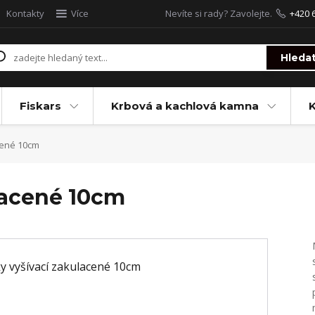
Kontakty
Více
Nevíte si rady? Zavolejte.
+420 
Hleda
Fiskars
Krbová a kachlová kamna
cené 10cm
lacené 10cm