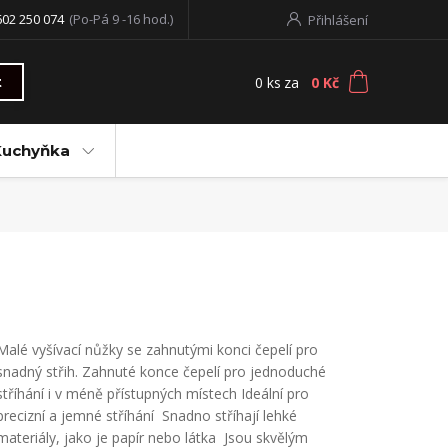
602 250 074
(Po-Pá 9 -16 hod.)
Přihlášení
0
ks
za
0 Kč
t
Kuchyňka
Malé vyšívací nůžky se zahnutými konci čepelí pro
snadný střih. Zahnuté konce čepelí pro jednoduché
stříhání i v méně přístupných místech Ideální pro
precizní a jemné stříhání Snadno stříhají lehké
materiály, jako je papír nebo látka Jsou skvělým