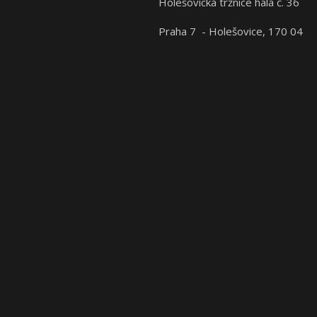
Holešovická tržnice hala č. 36
Praha 7 - Holešovice, 170 04