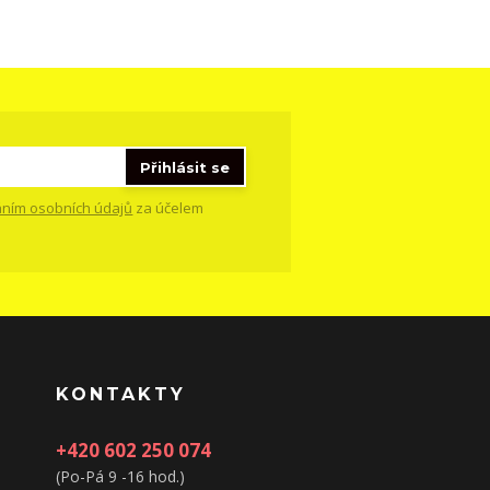
Přihlásit se
ním osobních údajů
za účelem
KONTAKTY
+420 602 250 074
(Po-Pá 9 -16 hod.)