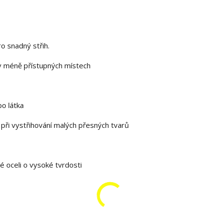
ro snadný střih.
 v méně přístupných místech
bo látka
ři vystřihování malých přesných tvarů
é oceli o vysoké tvrdosti