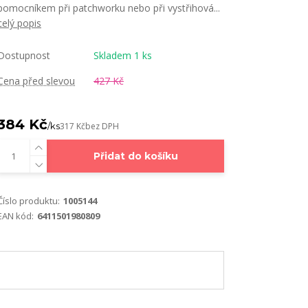
pomocníkem při patchworku nebo při vystřihová...
celý popis
Dostupnost
Skladem 1 ks
Cena před slevou
427 Kč
384 Kč
/
ks
317 Kč
bez DPH
Přidat do košíku
Číslo produktu:
1005144
EAN kód:
6411501980809