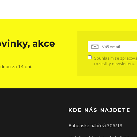
vinky, akce
Souhlasím se
zpracová
rozesílky newsletteru.
ednou za 14 dní.
KDE NÁS NAJDETE
Bubenské nábřeží 306/13