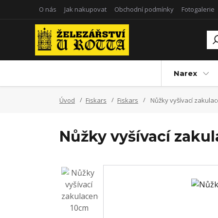
O nás
Jak nakupovat
Obchodní podmínky
Fotogalerie
Narex
Úvod
Fiskars
Fiskars
Nůžky vyšívací zakula
Nůžky vyšívací zaku