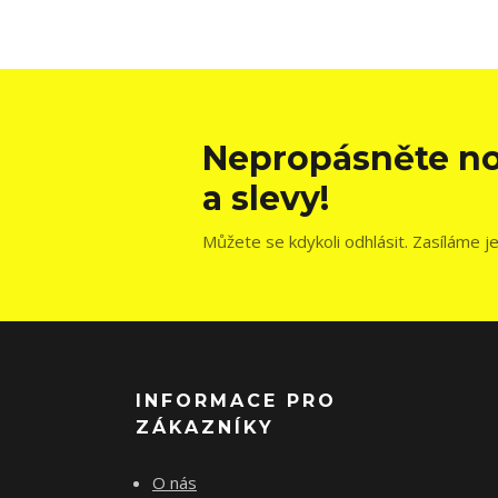
Nepropásněte no
a slevy!
Můžete se kdykoli odhlásit. Zasíláme j
INFORMACE PRO
ZÁKAZNÍKY
O nás