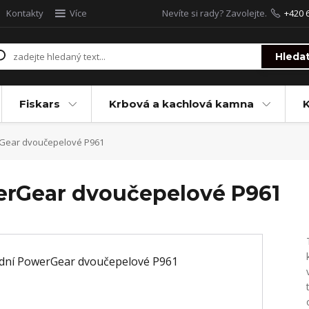
Kontakty
Více
Nevíte si rady? Zavolejte.
+420 
Hleda
Fiskars
Krbová a kachlová kamna
Gear dvoučepelové P961
erGear dvoučepelové P961