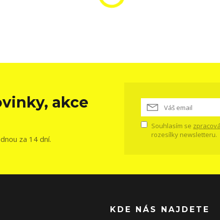
vinky, akce
Souhlasím se
zpracová
rozesílky newsletteru.
ednou za 14 dní.
KDE NÁS NAJDETE