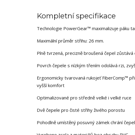
Kompletní specifikace
Technologie PowerGear™ maximalizuje páku tam,
Maximální průměr střihu: 26 mm.
Plně tvrzená, precizně broušená čepel zůstává 
Povrch čepele s nízkým třením odolává rzi, zvyš
Ergonomicky tvarovaná rukojeť FiberComp™ přir
vyšší komfort
Optimalizované pro středně velké i velké ruce
Dvě čepele pro čisté střihy živého porostu
Pohodlně umístěný posuvný zámek chrání čepel b
Vyrobeno zcela z materiálů bez obsahu PVC