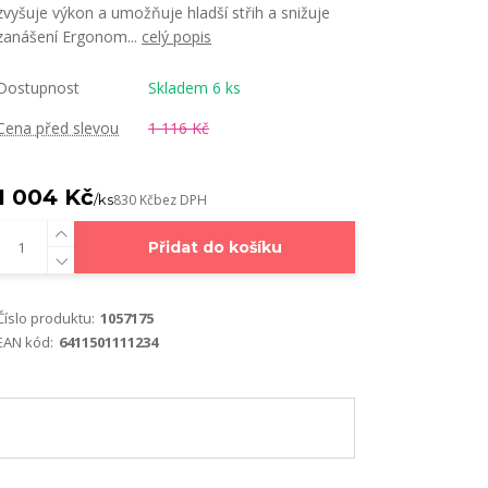
zvyšuje výkon a umožňuje hladší střih a snižuje
zanášení Ergonom...
celý popis
Dostupnost
Skladem 6 ks
Cena před slevou
1 116 Kč
1 004 Kč
/
ks
830 Kč
bez DPH
Přidat do košíku
Číslo produktu:
1057175
EAN kód:
6411501111234