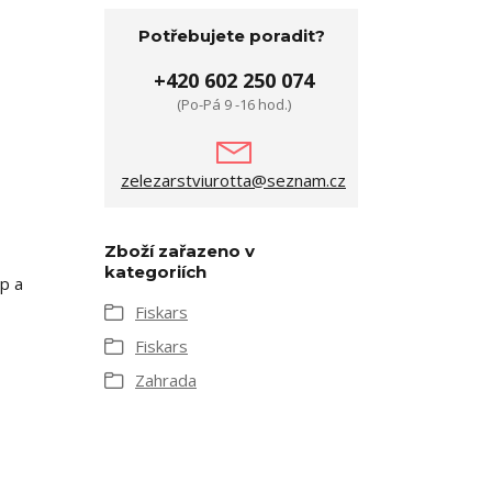
Potřebujete poradit?
+420 602 250 074
(Po-Pá 9 -16 hod.)
zelezarstviurotta@seznam.cz
Zboží zařazeno v
kategoriích
p a
Fiskars
Fiskars
Zahrada