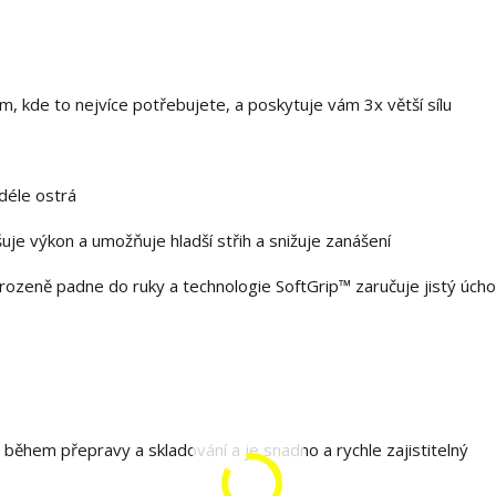
 kde to nejvíce potřebujete, a poskytuje vám 3x větší sílu
déle ostrá
uje výkon a umožňuje hladší střih a snižuje zanášení
ozeně padne do ruky a technologie SoftGrip™ zaručuje jistý úcho
ěhem přepravy a skladování a je snadno a rychle zajistitelný