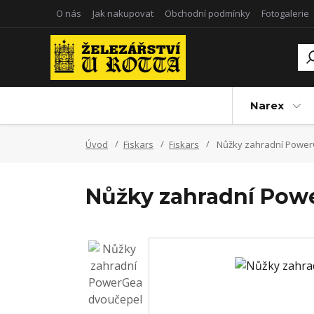
O nás
Jak nakupovat
Obchodní podmínky
Fotogalerie
Narex
Úvod
Fiskars
Fiskars
Nůžky zahradní Power
Nůžky zahradní Pow