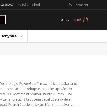
602 250 074
(Po-Pá 9 -16 hod.)
Přihlášení
0
ks
za
0 Kč
t
Kuchyňka
Technologie PowerGear™ maximalizuje páku tam,
kde to nejvíce potřebujete, a poskytuje vám 3x
větší sílu Maximální průměr střihu: 26 mm. Plně
tvrzená, precizně broušená čepel zůstává déle
ostrá Povrch čepele s nízkým třením odolává rzi,