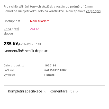
Pro rychlé stříhání tenkých větviček a rostlin do průměru 12 mm
Pohodlné rukojeti Velmi odolná konstrukce Dvoučepelové
celý popis
Dostupnost
Není skladem
Cena před
261 Kč
slevou
235 Kč
/
ks
194 Kč
bez DPH
Momentálně není k dispozici
Číslo produktu:
1020191
EAN kód:
6411501111807
Výrobce:
Fiskars
Kompletní specifikace
Komentáře
0