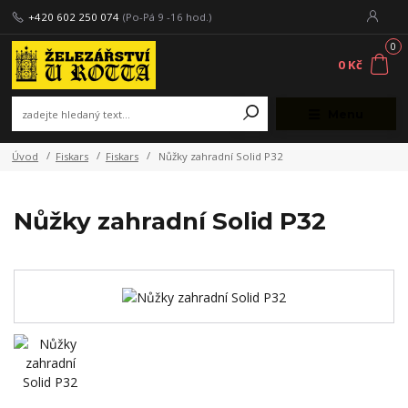
+420 602 250 074
(Po-Pá 9 -16 hod.)
0
0 Kč
Menu
Úvod
Fiskars
Fiskars
Nůžky zahradní Solid P32
Nůžky zahradní Solid P32