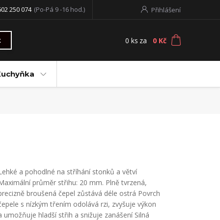
602 250 074
(Po-Pá 9 -16 hod.)
Přihlášení
0
ks
za
0 Kč
t
Kuchyňka
Lehké a pohodlné na stříhání stonků a větví
Maximální průměr střihu: 20 mm. Plně tvrzená,
precizně broušená čepel zůstává déle ostrá Povrch
čepele s nízkým třením odolává rzi, zvyšuje výkon
a umožňuje hladší střih a snižuje zanášení Silná