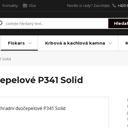
Kontakty
Více
Nevíte si rady? Zavolejte.
+420 
Hleda
Fiskars
Krbová a kachlová kamna
 Solid
epelové P341 Solid