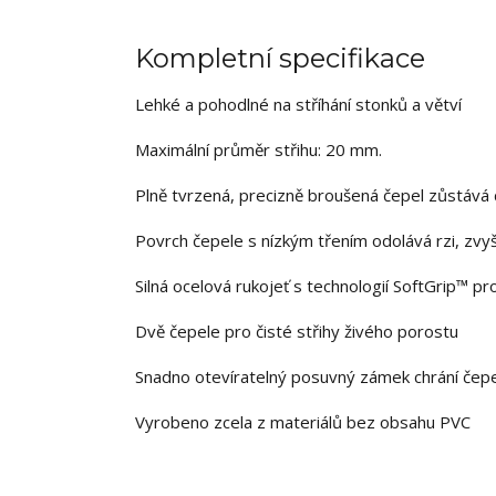
Kompletní specifikace
Lehké a pohodlné na stříhání stonků a větví
Maximální průměr střihu: 20 mm.
Plně tvrzená, precizně broušená čepel zůstává 
Povrch čepele s nízkým třením odolává rzi, zvyš
Silná ocelová rukojeť s technologií SoftGrip™ pr
Dvě čepele pro čisté střihy živého porostu
Snadno otevíratelný posuvný zámek chrání čep
Vyrobeno zcela z materiálů bez obsahu PVC