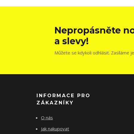
Nepropásněte no
a slevy!
Můžete se kdykoli odhlásit. Zasíláme j
INFORMACE PRO
ZÁKAZNÍKY
O nás
Jak nakupovat