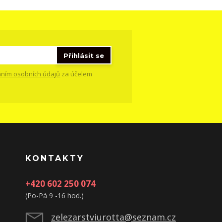
Přihlásit se
ním osobních údajů
za účelem
KONTAKTY
+420 602 250 074
(Po-Pá 9 -16 hod.)
zelezarstviurotta@seznam.cz