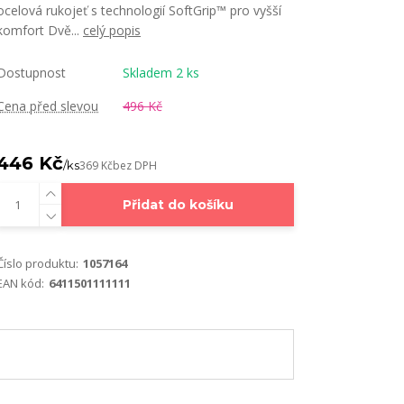
ocelová rukojeť s technologií SoftGrip™ pro vyšší
komfort Dvě...
celý popis
Dostupnost
Skladem 2 ks
Cena před slevou
496 Kč
446 Kč
/
ks
369 Kč
bez DPH
Přidat do košíku
Číslo produktu:
1057164
EAN kód:
6411501111111