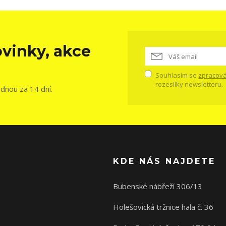
vinky, akce
Souhlasím se
zpracová
rozesílky newsletteru.
ednou za 14 dní.
KDE NÁS NAJDETE
Bubenské nábřeží 306/13
Holešovická tržnice hala č. 36