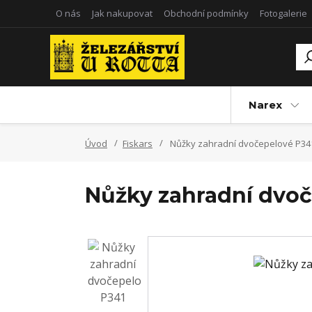
O nás
Jak nakupovat
Obchodní podmínky
Fotogalerie
Narex
Úvod
Fiskars
Nůžky zahradní dvočepelové P341
Nůžky zahradní dvoč