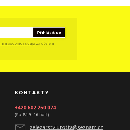
Přihlásit se
ním osobních údajů
za účelem
KONTAKTY
+420 602 250 074
(Po-Pá 9 -16 hod.)
zelezarstviurotta@seznam.cz