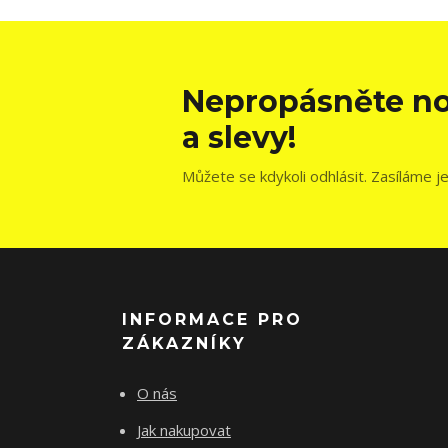
Nepropásněte no
a slevy!
Můžete se kdykoli odhlásit. Zasíláme j
INFORMACE PRO
ZÁKAZNÍKY
O nás
Jak nakupovat