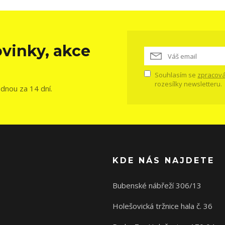
vinky, akce
Souhlasím se
zpracová
rozesílky newsletteru.
ednou za 14 dní.
KDE NÁS NAJDETE
Bubenské nábřeží 306/13
Holešovická tržnice hala č. 36