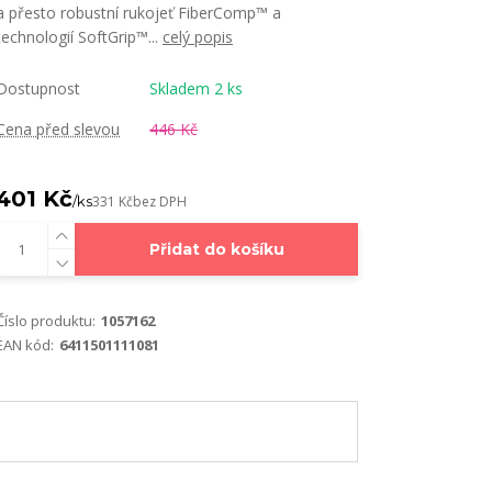
a přesto robustní rukojeť FiberComp™ a
technologií SoftGrip™...
celý popis
Dostupnost
Skladem 2 ks
Cena před slevou
446 Kč
401 Kč
/
ks
331 Kč
bez DPH
Přidat do košíku
Číslo produktu:
1057162
EAN kód:
6411501111081