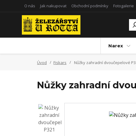
O nás
Jak nakupovat
Obchodní podmínky
Fotogalerie
Narex
Úvod
Fiskars
Nůžky zahradní dvoučepelové P32
Nůžky zahradní dvou