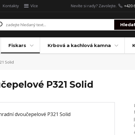
Kontakty
Více
Nevíte si rady? Zavolejte.
+420 
Hleda
Fiskars
Krbová a kachlová kamna
1 Solid
čepelové P321 Solid