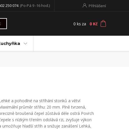
602 250 074
(Po-Pá 9 -16 hod.)
Přihlášení
0
ks
za
0 Kč
t
Kuchyňka
Lehké a pohodlné na stříhání stonků a větví
Maximální průměr střihu: 20 mm. Plně tvrzená,
precizně broušená čepel zůstává déle ostrá Povrch
čepele s nízkým třením odolává rzi, zvyšuje výkon
a umožňuje hladší střih a snižuje zanášení Lehká,