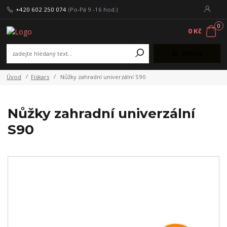
+420 602 250 074
(Po-Pá 9 -16 hod.)
0
0 Kč
Menu
Úvod
Fiskars
Nůžky zahradní univerzální S90
Nůžky zahradní univerzální
S90