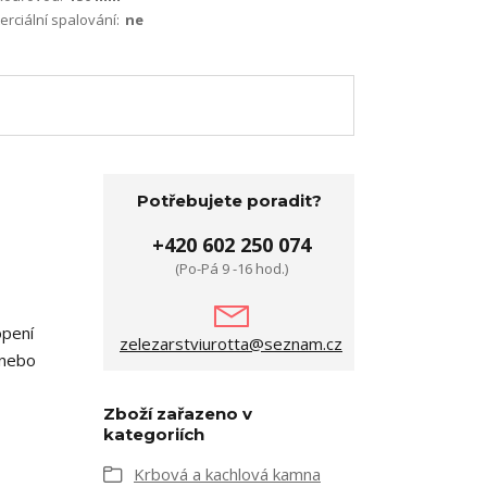
terciální spalování:
ne
Potřebujete poradit?
+420 602 250 074
(Po-Pá 9 -16 hod.)
opení
zelezarstviurotta@seznam.cz
 nebo
Zboží zařazeno v
kategoriích
Krbová a kachlová kamna