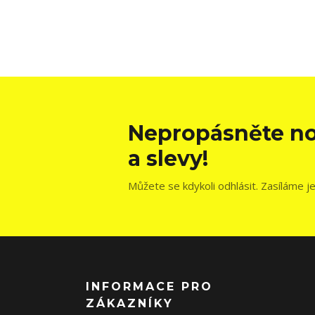
Nepropásněte no
a slevy!
Můžete se kdykoli odhlásit. Zasíláme j
INFORMACE PRO
ZÁKAZNÍKY