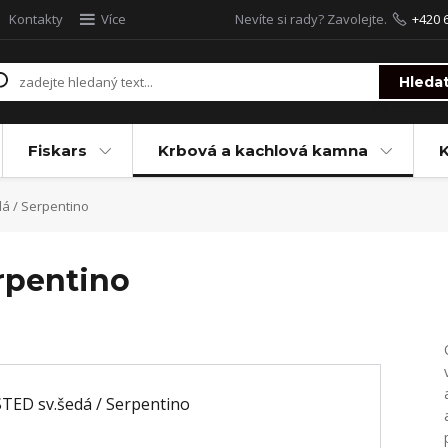
Kontakty
Více
Nevíte si rady? Zavolejte.
+420 
Hleda
Fiskars
Krbová a kachlová kamna
á / Serpentino
rpentino