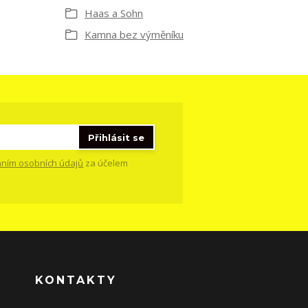
Haas a Sohn
Kamna bez výměníku
Přihlásit se
ním osobních údajů
za účelem
KONTAKTY