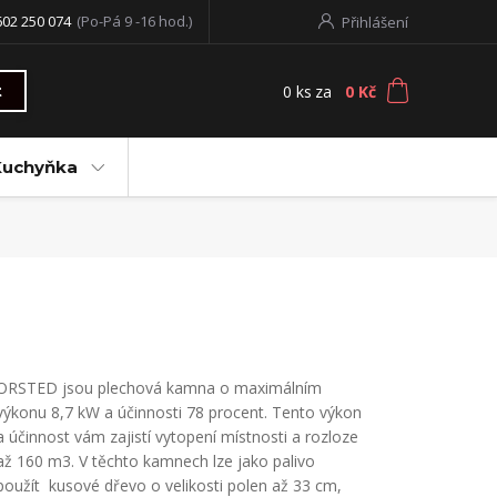
602 250 074
(Po-Pá 9 -16 hod.)
Přihlášení
0
ks
za
0 Kč
t
Kuchyňka
ORSTED jsou plechová kamna o maximálním
výkonu 8,7 kW a účinnosti 78 procent. Tento výkon
a účinnost vám zajistí vytopení místnosti a rozloze
až 160 m3. V těchto kamnech lze jako palivo
použít kusové dřevo o velikosti polen až 33 cm,