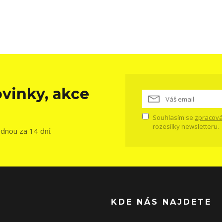
vinky, akce
Souhlasím se
zpracová
rozesílky newsletteru.
ednou za 14 dní.
KDE NÁS NAJDETE