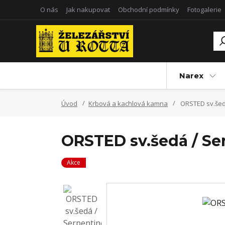
O nás
Jak nakupovat
Obchodní podmínky
Fotogalerie
Narex
Úvod
Krbová a kachlová kamna
ORSTED sv.šed
ORSTED sv.šedá / Se
Akce