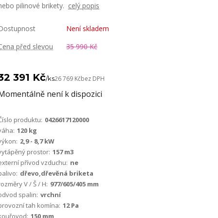
nebo pilinové brikety.
celý popis
Dostupnost
Není skladem
Cena před slevou
35 990 Kč
32 391 Kč
/
ks
26 769 Kč
bez DPH
Momentálně není k dispozici
Číslo produktu:
0426617120000
váha:
120 kg
výkon:
2,9 - 8,7 kW
vytápěný prostor:
157 m3
externí přívod vzduchu:
ne
palivo:
dřevo,dřevěná briketa
rozměry V / Š / H:
977/605/405 mm
odvod spalin:
vrchní
provozní tah komína:
12 Pa
kouřovod:
150 mm