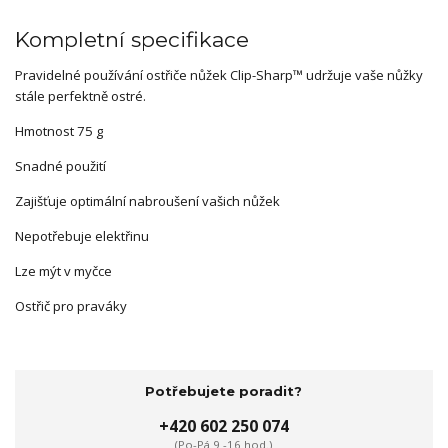
Kompletní specifikace
Pravidelné používání ostřiče nůžek Clip-Sharp™ udržuje vaše nůžky
stále perfektně ostré.
Hmotnost 75 g
Snadné použití
Zajišťuje optimální nabroušení vašich nůžek
Nepotřebuje elektřinu
Lze mýt v myčce
Ostřič pro praváky
Potřebujete poradit?
+420 602 250 074
(Po-Pá 9 -16 hod.)