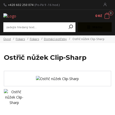
+420 602 250 074
(Po-Pá 9 -16 hod.)
0
0 Kč
Menu
Úvod
Fiskars
Fiskars
Domácí potřeby
Ostřič nůžek Clip-Sharp
Ostřič nůžek Clip-Sharp