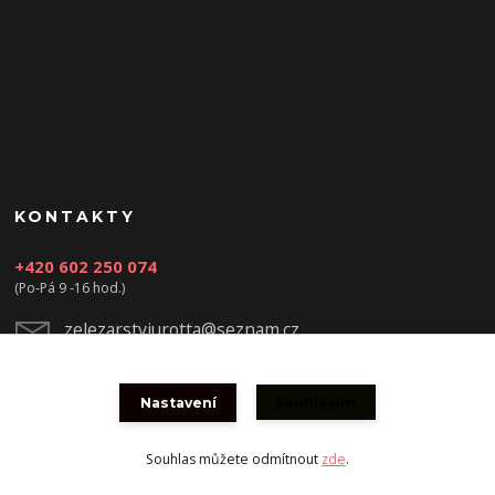
KONTAKTY
+420 602 250 074
(Po-Pá 9 -16 hod.)
zelezarstviurotta@seznam.cz
Nastavení
Souhlasím
Souhlas můžete odmítnout
zde
.
Vytvořeno na
Eshop-rychle.cz