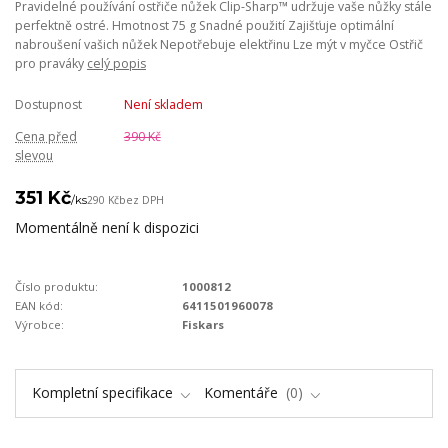
Pravidelné používání ostřiče nůžek Clip-Sharp™ udržuje vaše nůžky stále
perfektně ostré. Hmotnost 75 g Snadné použití Zajišťuje optimální
nabroušení vašich nůžek Nepotřebuje elektřinu Lze mýt v myčce Ostřič
pro praváky
celý popis
Dostupnost
Není skladem
Cena před
390 Kč
slevou
351 Kč
/
ks
290 Kč
bez DPH
Momentálně není k dispozici
Číslo produktu:
1000812
EAN kód:
6411501960078
Výrobce:
Fiskars
Kompletní specifikace
Komentáře
0