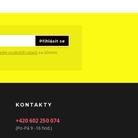
Přihlásit se
ním osobních údajů
za účelem
KONTAKTY
+420 602 250 074
(Po-Pá 9 -16 hod.)