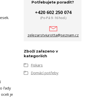
Potřebujete poradit?
+420 602 250 074
desek.
(Po-Pá 9 -16 hod.)
zelezarstviurotta@seznam.cz
Zboží zařazeno v
kategoriích
Fiskars
Domácí potřeby
í
no řady
oceli je