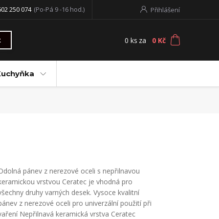
602 250 074
(Po-Pá 9 -16 hod.)
Přihlášení
0
ks
za
0 Kč
t
Kuchyňka
Odolná pánev z nerezové oceli s nepřilnavou
keramickou vrstvou Ceratec je vhodná pro
všechny druhy varných desek. Vysoce kvalitní
pánev z nerezové oceli pro univerzální použití při
vaření Nepřilnavá keramická vrstva Ceratec