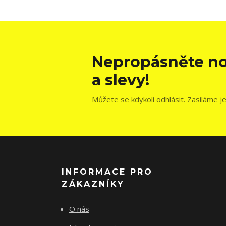
Nepropásněte no
a slevy!
Můžete se kdykoli odhlásit. Zasíláme j
INFORMACE PRO
ZÁKAZNÍKY
O nás