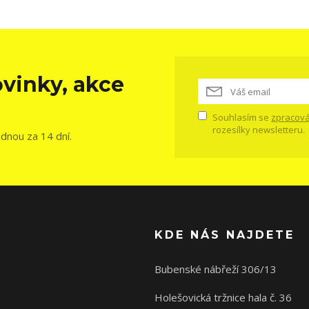
vinky, akce
Souhlasím se
zpracová
rozesílky newsletteru.
ednou za 14 dní.
KDE NÁS NAJDETE
Bubenské nábřeží 306/13
Holešovická tržnice hala č. 36