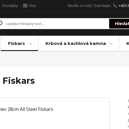
Kontakty
Více
Nevíte si rady? Zavolejte.
+420 
Hleda
Fiskars
Krbová a kachlová kamna
 Fiskars