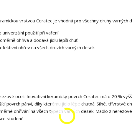
eramickou vrstvou Ceratec je vhodná pro všechny druhy varných 
univerzální použití při vaření
měrně ohřívá a dodává jídlu lepší chuť
o efektivní ohřev na všech druzích varných desek
erezové oceli. Inovativní keramický povrch Ceratec má o 20 % vyšš
cí povrch pánví, díky kterému jídlo lépe chutná. Silné, třívrstvé d
noměrné ohřívání na všech typech varných desek. Madlo z nerezové 
sce studené.