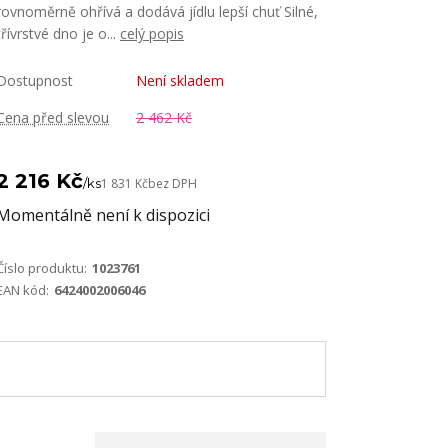
rovnoměrně ohřívá a dodává jídlu lepší chuť Silné,
třívrstvé dno je o...
celý popis
Dostupnost
Není skladem
Cena před slevou
2 462 Kč
2 216 Kč
/
ks
1 831 Kč
bez DPH
Momentálně není k dispozici
Číslo produktu:
1023761
EAN kód:
6424002006046