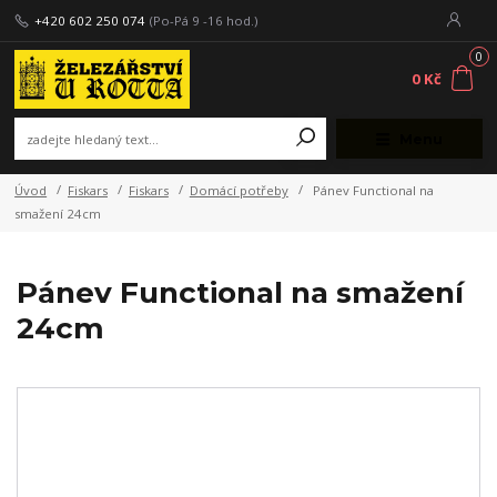
+420 602 250 074
(Po-Pá 9 -16 hod.)
0
0 Kč
Menu
Úvod
Fiskars
Fiskars
Domácí potřeby
Pánev Functional na
smažení 24cm
Pánev Functional na smažení
24cm