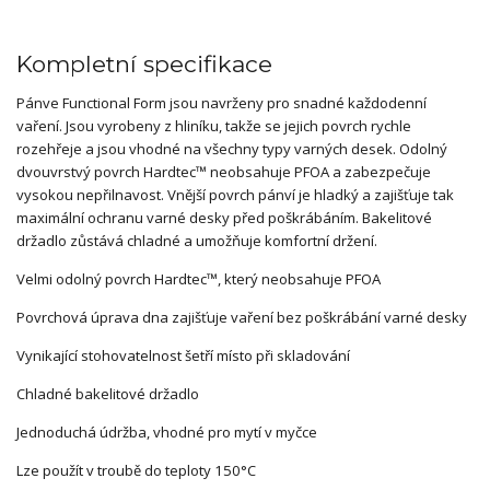
Kompletní specifikace
Pánve Functional Form jsou navrženy pro snadné každodenní
vaření. Jsou vyrobeny z hliníku, takže se jejich povrch rychle
rozehřeje a jsou vhodné na všechny typy varných desek. Odolný
dvouvrstvý povrch Hardtec™ neobsahuje PFOA a zabezpečuje
vysokou nepřilnavost. Vnější povrch pánví je hladký a zajišťuje tak
maximální ochranu varné desky před poškrábáním. Bakelitové
držadlo zůstává chladné a umožňuje komfortní držení.
Velmi odolný povrch Hardtec™, který neobsahuje PFOA
Povrchová úprava dna zajišťuje vaření bez poškrábání varné desky
Vynikající stohovatelnost šetří místo při skladování
Chladné bakelitové držadlo
Jednoduchá údržba, vhodné pro mytí v myčce
Lze použít v troubě do teploty 150°C