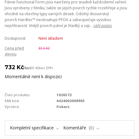
Pánve Functional Form jsou navrženy pro snadné každodenní vaření.
Jsou vyrobeny z hliníku, takže se jejich povrch rychle rozehřeje a jsou
vhodné na všechny typy varných desek. Odolný dvouvrstvý
povrch Hardtec™ neobsahuje PFOA a zabezpečuje vysokou
nepřilnavost. Vnější povrch pánví je hladký a zaji...
celý popis
Dostupnost
Není skladem
Cena před
813 Kč
slevou
732 Kč
/
ks
605 Kč
bez DPH
Momentálně není k dispozici
Číslo produktu:
1026572
EAN kód:
6424002008903
Výrobce:
Fiskars
Kompletní specifikace
Komentáře
0