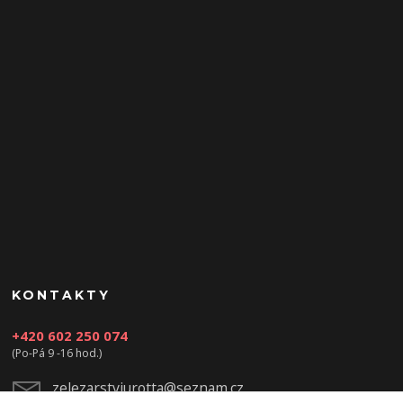
KONTAKTY
+420 602 250 074
(Po-Pá 9 -16 hod.)
zelezarstviurotta@seznam.cz