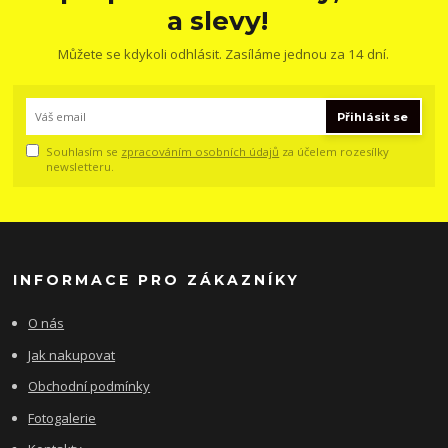
a slevy!
Můžete se kdykoli odhlásit. Zasíláme jednou za 14 dní.
Přihlásit se
Souhlasím se
zpracováním osobních údajů
za účelem rozesílky
newsletteru.
INFORMACE PRO ZÁKAZNÍKY
O nás
Jak nakupovat
Obchodní podmínky
Fotogalerie