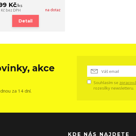
599 Kč
/
ks
na dotaz
1 Kč
bez DPH
Detail
vinky, akce
Souhlasím se
zpracová
rozesílky newsletteru.
ednou za 14 dní.
KDE NÁS NAJDETE