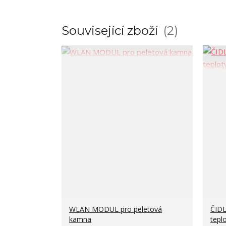
Související zboží
2
WLAN MODUL pro peletová
ČIDL
kamna
tepl