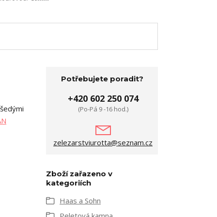
Potřebujete poradit?
+420 602 250 074
 šedými
(Po-Pá 9 -16 hod.)
AN
zelezarstviurotta@seznam.cz
Zboží zařazeno v
kategoriích
Haas a Sohn
Peletová kamna