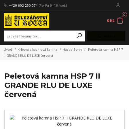
+420 602 250 074
(Po-Pá 9 -16 hod.)
0
0 Kč
Menu
Úvod
Krbová a kachlová kamna
Haas a Sohn
Peletová kamna HSP 7
II GRANDE RLU DE LUXE červená
Peletová kamna HSP 7 II
GRANDE RLU DE LUXE
červená