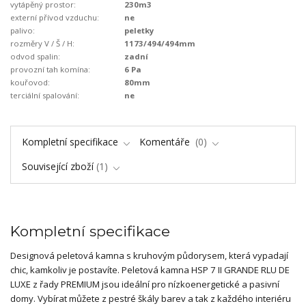
vytápěný prostor:
230m3
externí přívod vzduchu:
ne
palivo:
peletky
rozměry V / Š / H:
1173/494/494mm
odvod spalin:
zadní
provozní tah komína:
6 Pa
kouřovod:
80mm
terciální spalování:
ne
Kompletní specifikace
Komentáře
0
Související zboží
1
Kompletní specifikace
Designová peletová kamna s kruhovým půdorysem, která vypadají
chic, kamkoliv je postavíte. Peletová kamna HSP 7 II GRANDE RLU DE
LUXE z řady PREMIUM jsou ideální pro nízkoenergetické a pasivní
domy. Vybírat můžete z pestré škály barev a tak z každého interiéru