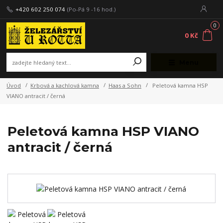
+420 602 250 074
(Po-Pá 9 -16 hod.)
0
0 Kč
Menu
Úvod
Krbová a kachlová kamna
Haas a Sohn
Peletová kamna HSP
VIANO antracit / černá
Peletová kamna HSP VIANO
antracit / černá