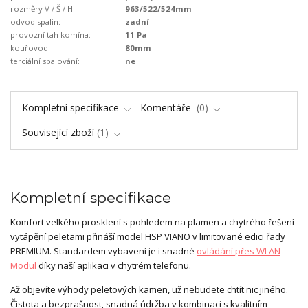
rozměry V / Š / H:
963/522/524mm
odvod spalin:
zadní
provozní tah komína:
11 Pa
kouřovod:
80mm
terciální spalování:
ne
Kompletní specifikace
Komentáře
0
Související zboží
1
Kompletní specifikace
Komfort velkého prosklení s pohledem na plamen a chytrého řešení
vytápění peletami přináší model HSP VIANO v limitované edici řady
PREMIUM. Standardem vybavení je i snadné
ovládání přes WLAN
Modul
díky naší aplikaci v chytrém telefonu.
Až objevíte výhody peletových kamen, už nebudete chtít nic jiného.
Čistota a bezprašnost, snadná údržba v kombinaci s kvalitním