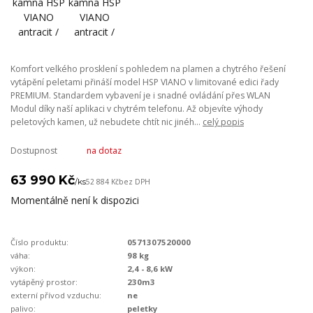
Komfort velkého prosklení s pohledem na plamen a chytrého řešení
vytápění peletami přináší model HSP VIANO v limitované edici řady
PREMIUM. Standardem vybavení je i snadné ovládání přes WLAN
Modul díky naší aplikaci v chytrém telefonu. Až objevíte výhody
peletových kamen, už nebudete chtít nic jinéh...
celý popis
Dostupnost
na dotaz
63 990 Kč
/
ks
52 884 Kč
bez DPH
Momentálně není k dispozici
Číslo produktu:
0571307520000
váha:
98 kg
výkon:
2,4 - 8,6 kW
vytápěný prostor:
230m3
externí přívod vzduchu:
ne
palivo:
peletky