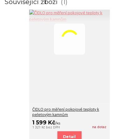
Související zboží
1
ČIDLO pro měření pokojové teploty k
peletovým kamnům
1 599 Kč
/
ks
na dotaz
1 321 Kč
bez DPH
Detail