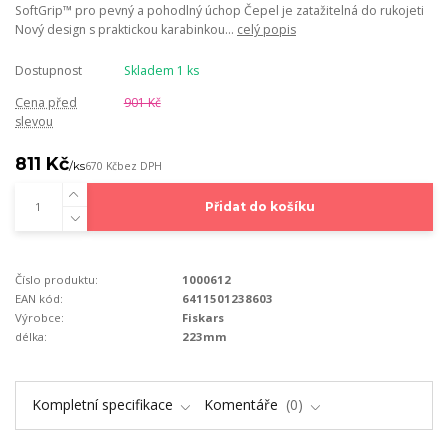
SoftGrip™ pro pevný a pohodlný úchop Čepel je zatažitelná do rukojeti
Nový design s praktickou karabinkou...
celý popis
Dostupnost
Skladem 1 ks
Cena před
901 Kč
slevou
811 Kč
/
ks
670 Kč
bez DPH
Přidat do košíku
Číslo produktu:
1000612
EAN kód:
6411501238603
Výrobce:
Fiskars
délka:
223mm
Kompletní specifikace
Komentáře
0