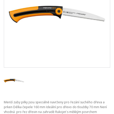
Menší zuby pilky jsou speciálně navrženy pro řezání suchého dřeva a
prken Délka čepele 160 mm Ideální pro dřevo do tloušťky 70 mm Není
vhodná pro řez dřevin na zahradě Rukojeť s měkkým povrchem