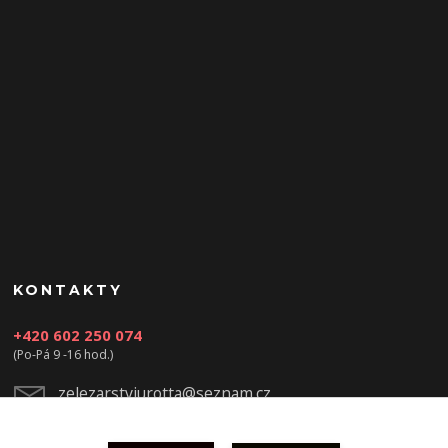
KONTAKTY
+420 602 250 074
(Po-Pá 9 -16 hod.)
zelezarstviurotta@seznam.cz