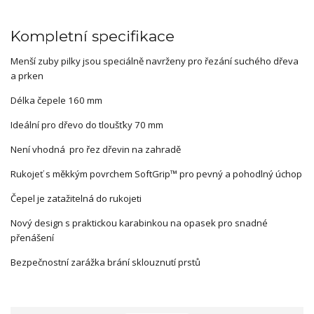
Kompletní specifikace
Menší zuby pilky jsou speciálně navrženy pro řezání suchého dřeva
a prken
Délka čepele 160 mm
Ideální pro dřevo do tloušťky 70 mm
Není vhodná pro řez dřevin na zahradě
Rukojeť s měkkým povrchem SoftGrip™ pro pevný a pohodlný úchop
Čepel je zatažitelná do rukojeti
Nový design s praktickou karabinkou na opasek pro snadné
přenášení
Bezpečnostní zarážka brání sklouznutí prstů