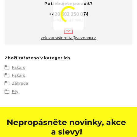
Potřebujete poradit?
+420 602 250 074
(Po-Pá 9 -16 hod.)
zelezarstviurotta@seznam.cz
Zboží zařazeno v kategoriích
Fiskars
Fiskars
Zahrada
Pily
Nepropásněte novinky, akce
a slevy!