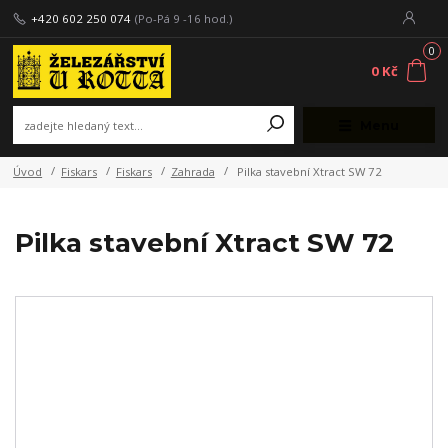
+420 602 250 074
(Po-Pá 9 -16 hod.)
0
0 Kč
Menu
Úvod
Fiskars
Fiskars
Zahrada
Pilka stavební Xtract SW 72
Pilka stavební Xtract SW 72