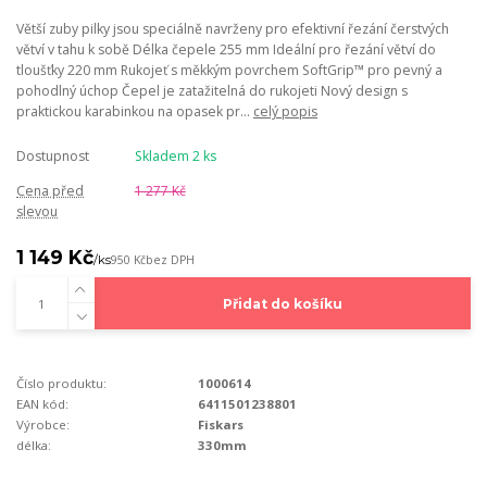
Větší zuby pilky jsou speciálně navrženy pro efektivní řezání čerstvých
větví v tahu k sobě Délka čepele 255 mm Ideální pro řezání větví do
tloušťky 220 mm Rukojeť s měkkým povrchem SoftGrip™ pro pevný a
pohodlný úchop Čepel je zatažitelná do rukojeti Nový design s
praktickou karabinkou na opasek pr...
celý popis
Dostupnost
Skladem 2 ks
Cena před
1 277 Kč
slevou
1 149 Kč
/
ks
950 Kč
bez DPH
Přidat do košíku
Číslo produktu:
1000614
EAN kód:
6411501238801
Výrobce:
Fiskars
délka:
330mm