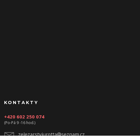
KONTAKTY
+420 602 250 074
(Po-Pá 9 -16 hod.)
zelezarstviurotta@seznam.cz