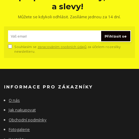
a slevy!
Můžete se kdykoli odhlásit. Zasíláme jednou za 14 dní.
Přihlásit se
Souhlasím se
zpracováním osobních údajů
za účelem rozesílky
newsletteru.
INFORMACE PRO ZÁKAZNÍKY
O nás
Jak nakupovat
Obchodní podmínky
Fotogalerie