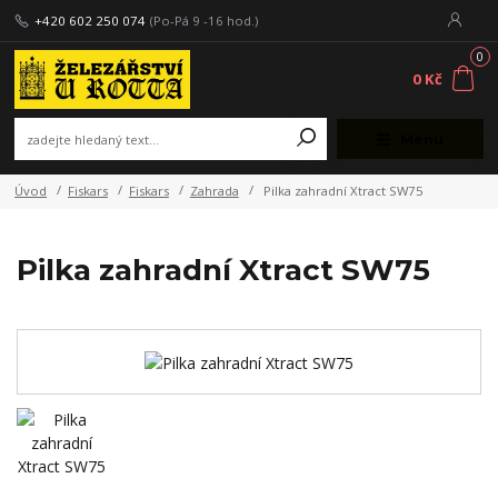
+420 602 250 074
(Po-Pá 9 -16 hod.)
0
0 Kč
Menu
Úvod
Fiskars
Fiskars
Zahrada
Pilka zahradní Xtract SW75
Pilka zahradní Xtract SW75