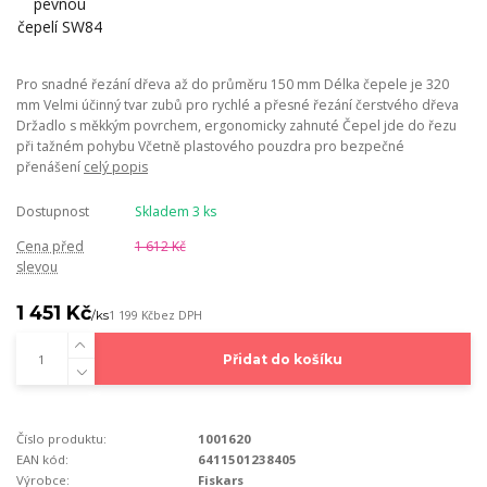
Pro snadné řezání dřeva až do průměru 150 mm Délka čepele je 320
mm Velmi účinný tvar zubů pro rychlé a přesné řezání čerstvého dřeva
Držadlo s měkkým povrchem, ergonomicky zahnuté Čepel jde do řezu
při tažném pohybu Včetně plastového pouzdra pro bezpečné
přenášení
celý popis
Dostupnost
Skladem 3 ks
Cena před
1 612 Kč
slevou
1 451 Kč
/
ks
1 199 Kč
bez DPH
Přidat do košíku
Číslo produktu:
1001620
EAN kód:
6411501238405
Výrobce:
Fiskars