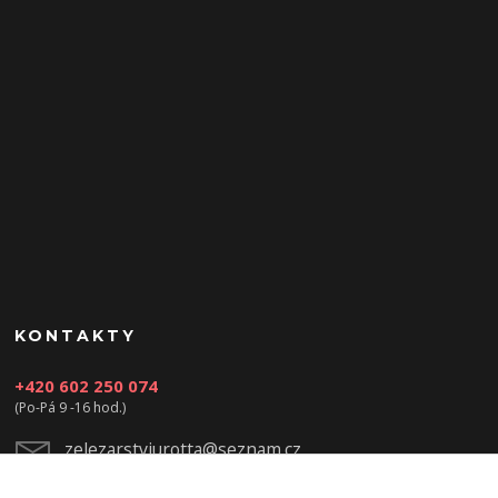
KONTAKTY
+420 602 250 074
(Po-Pá 9 -16 hod.)
zelezarstviurotta@seznam.cz