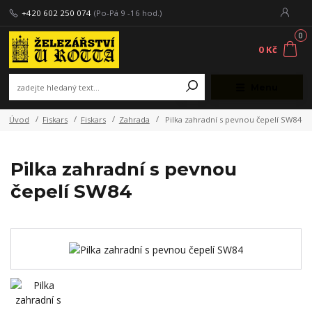
+420 602 250 074
(Po-Pá 9 -16 hod.)
0
0 Kč
Menu
Úvod
Fiskars
Fiskars
Zahrada
Pilka zahradní s pevnou čepelí SW84
Pilka zahradní s pevnou
čepelí SW84